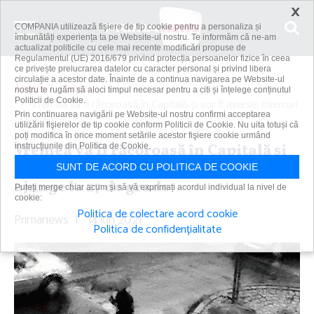
×
COMPANIA utilizează fişiere de tip cookie pentru a personaliza și
îmbunătăți experiența ta pe Website-ul nostru. Te informăm că ne-am
actualizat politicile cu cele mai recente modificări propuse de
Regulamentul (UE) 2016/679 privind protecția persoanelor fizice în ceea
ce privește prelucrarea datelor cu caracter personal și privind libera
circulație a acestor date. Înainte de a continua navigarea pe Website-ul
Acasă
Meteo
nostru te rugăm să aloci timpul necesar pentru a citi și înțelege conținutul
Politicii de Cookie.
Vremea va fi răcoroasă în Capitală şi vor fi averse; miercuri
Prin continuarea navigării pe Website-ul nostru confirmi acceptarea
maxima va...
utilizării fişierelor de tip cookie conform Politicii de Cookie. Nu uita totuși că
poți modifica în orice moment setările acestor fişiere cookie urmând
Vremea va fi răcoroasă în Capitală şi
instrucțiunile din Politica de Cookie.
vor fi averse; miercuri maxima va
SUNT DE ACORD CU POLITICA DE COOKIE
ajunge la 27 de grade
Puteți merge chiar acum și să vă exprimați acordul individual la nivel de
cookie:
Politica de colectare acord cookie
Primanews
|
14 iun 2021
Politica de confidențialitate