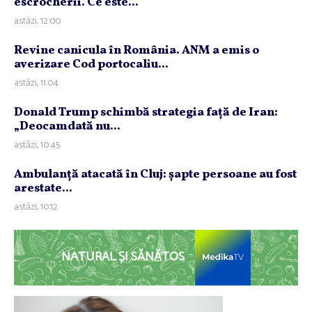
escrocherii. Ce este...
astăzi, 12:00
Revine canicula în România. ANM a emis o
averizare Cod portocaliu...
astăzi, 11:04
Donald Trump schimbă strategia faţă de Iran:
„Deocamdată nu...
astăzi, 10:45
Ambulanţă atacată în Cluj: şapte persoane au fost
arestate...
astăzi, 10:12
NATURAL ȘI SĂNĂTOS