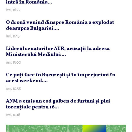
intră în România...
ieri, 16:22
O dronă venind dinspre România a explodat
deasupra Bulgariei....
ieri, 16:15
Liderul senatorilor AUR, acuzaţii la adresa
Ministerului Mediului:...
ieri, 13:00
Ce poţi face în Bucureşti şi în împrejurimi în
acest weekend....
ieri, 10:58
ANM a emis un cod galben de furtuni şi ploi
torenţiale pentru 16...
ieri, 10:18