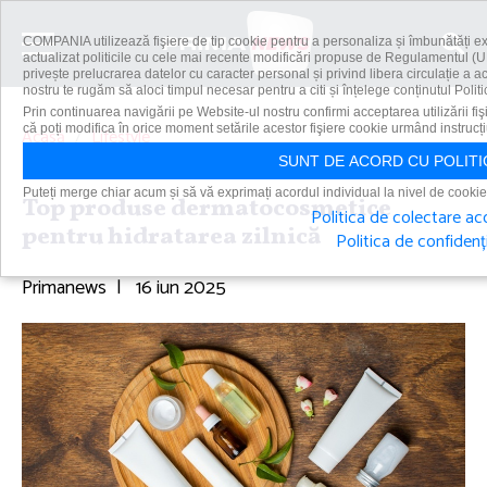
COMPANIA utilizează fişiere de tip cookie pentru a personaliza și îmbunătăți e
actualizat politicile cu cele mai recente modificări propuse de Regulamentul (U
privește prelucrarea datelor cu caracter personal și privind libera circulație a 
nostru te rugăm să aloci timpul necesar pentru a citi și înțelege conținutul Politi
Prin continuarea navigării pe Website-ul nostru confirmi acceptarea utilizării fiş
că poți modifica în orice moment setările acestor fişiere cookie urmând instrucți
Acasă
Lifestyle
Top produse dermatocosmetice pentru hidratarea zilnică
SUNT DE ACORD CU POLITI
Puteți merge chiar acum și să vă exprimați acordul individual la nivel de cookie
Top produse dermatocosmetice
Politica de colectare ac
pentru hidratarea zilnică
Politica de confidenți
Primanews
|
16 iun 2025