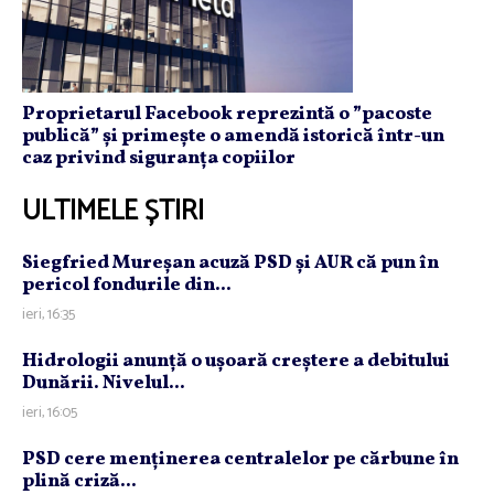
Proprietarul Facebook reprezintă o ”pacoste
publică” și primește o amendă istorică într-un
caz privind siguranța copiilor
ULTIMELE ȘTIRI
Siegfried Mureşan acuză PSD şi AUR că pun în
pericol fondurile din...
ieri, 16:35
Hidrologii anunţă o uşoară creştere a debitului
Dunării. Nivelul...
ieri, 16:05
PSD cere menţinerea centralelor pe cărbune în
plină criză...