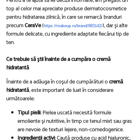
Pentru a te ajuta să iei decizii informate, am pregătit un
top al celor mai apreciate produse dermatocosmetice
pentru hidratarea zilnică, în care se remarcă branduri
precum
CeraVe
(
), dar şi alte
https://makeup.ro/brand/
983142/
formule delicate, cu ingrediente adaptate fiecărui tip de
ten.
Ce trebuie să ştii înainte de a cumpăra o cremă
hidratantă
Înainte de a adăuga în coşul de cumpărături o
cremă
hidratantă
, este important de luat în considerare
următoarele:
Tipul pielii:
Pielea uscată necesită formule
emoliente şi nutritive, în timp ce tenul mixt sau gras
are nevoie de texturi lejere, non-comedogenice.
Ingredienţii activi:
Caută produse cu acid hialuronic,