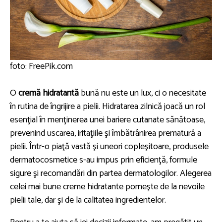
foto: FreePik.com
O
cremă hidratantă
bună nu este un lux, ci o necesitate
în rutina de îngrijire a pielii. Hidratarea zilnică joacă un rol
esenţial în menţinerea unei bariere cutanate sănătoase,
prevenind uscarea, iritaţiile şi îmbătrânirea prematură a
pielii. Într-o piaţă vastă şi uneori copleşitoare, produsele
dermatocosmetice s-au impus prin eficienţă, formule
sigure şi recomandări din partea dermatologilor. Alegerea
celei mai bune creme hidratante porneşte de la nevoile
pielii tale, dar şi de la calitatea ingredientelor.