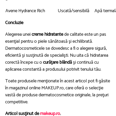
Avene Hydrance Rich
Uscată/sensibilă
Apă termală
Concluzie
Alegerea unei
creme hidratante
de calitate este un pas
esenţial pentru o piele sănătoasă şi echilibrată.
Dermatocosmeticele se dovedesc a fi o alegere sigură,
eficientă şi susţinută de specialişti. Nu uita că hidratarea
corectă începe cu o
curăţare blândă
şi continuă cu
aplicarea constantă a produsului potrivit tenului tău.
Toate produsele menţionate în acest articol pot fi găsite
în magazinul online MAKEUP.ro, care oferă o selecţie
vastă de produse dermatocosmetice originale, la preţuri
competitive.
Articol susţinut de
makeup.ro
.