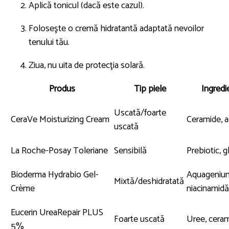
Aplică tonicul (dacă este cazul).
Foloseşte o cremă hidratantă adaptată nevoilor
tenului tău.
Ziua, nu uita de protecţia solară.
Produs
Tip piele
Ingredi
Uscată/foarte
CeraVe Moisturizing Cream
Ceramide, a
uscată
La Roche-Posay Toleriane
Sensibilă
Prebiotic, g
Bioderma Hydrabio Gel-
Aquageniu
Mixtă/deshidratată
Crème
niacinamidă
Eucerin UreaRepair PLUS
Foarte uscată
Uree, cera
5%