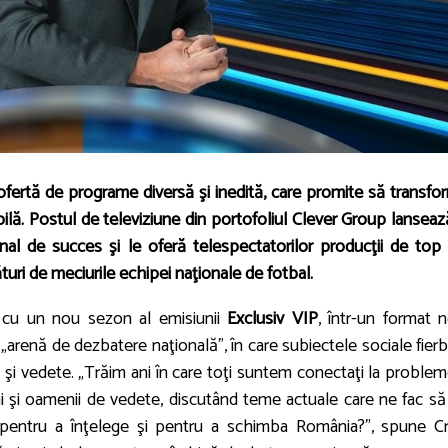
ertă de programe diversă şi inedită, care promite să transfo
ilă. Postul de televiziune din portofoliul Clever Group lanseaz
nal de succes şi le oferă telespectatorilor producţii de top 
turi de meciurile echipei naţionale de fotbal.
e cu un nou sezon al emisiunii
Exclusiv VIP
, într-un format n
„arenă de dezbatere naţională”, în care subiectele sociale fierb
şti şi vedete. „Trăim ani în care toţi suntem conectaţi la proble
 şi oamenii de vedete, discutând teme actuale care ne fac să
 pentru a înţelege şi pentru a schimba România?”, spune Cri