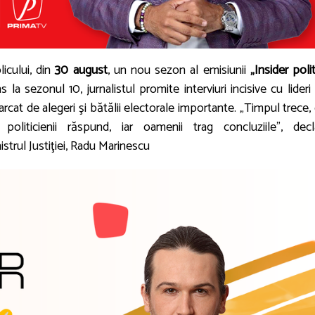
icului, din
30 august
, un nou sezon al emisiunii
„Insider polit
la sezonul 10, jurnalistul promite interviuri incisive cu lideri
rcat de alegeri şi bătălii electorale importante. „Timpul trece,
politicienii răspund, iar oamenii trag concluziile”, decl
istrul Justiţiei, Radu Marinescu