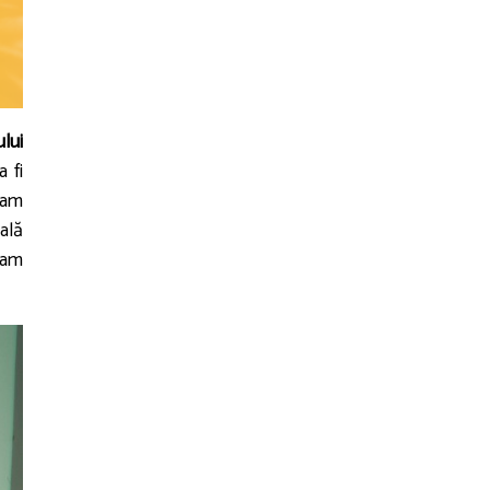
ului
 fi
 am
ală
 am