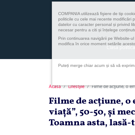
COMPANIA utilizează fişiere de tip cooki
politicile cu cele mai recente modificăr
datelor cu caracter personal și privind l
necesar pentru a citi și înțelege conținutu
Prin continuarea navigării pe Website-ul n
modifica în orice moment setările acestor
Clasa politica
Puteți merge chiar acum și să vă exprimaț
Acasă
Lifestyle
Filme de acţiune, o em
Filme de acţiune, o
viaţă”, 50-50, şi me
Toamna asta, lasă-t