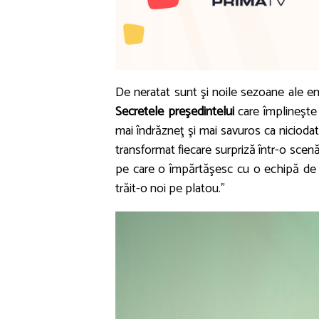
De neratat sunt şi noile sezoane ale em
Secretele preşedintelui
care împlineşte 
mai îndrăzneţ şi mai savuros ca nicioda
transformat fiecare surpriză într-o sce
pe care o împărtăşesc cu o echipă de p
trăit-o noi pe platou.”