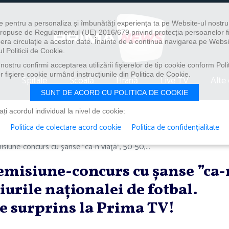
e pentru a personaliza și îmbunătăți experiența ta pe Website-ul nostr
i propuse de Regulamentul (UE) 2016/679 privind protecția persoanelor f
ibera circulație a acestor date. Înainte de a continua navigarea pe Websi
l Politicii de Cookie.
ostru confirmi acceptarea utilizării fişierelor de tip cookie conform Polit
 fişiere cookie urmând instrucțiunile din Politica de Cookie.
Spitale
Școală
Hrană
Live TV
Alte 
SUNT DE ACORD CU POLITICA DE COOKIE
i acordul individual la nivel de cookie:
Politica de colectare acord cookie
Politica de confidențialitate
isiune-concurs cu şanse ”ca-n viaţă”, 50-50,...
 emisiune-concurs cu şanse ”ca-
ciurile naţionalei de fotbal.
e surprins la Prima TV!