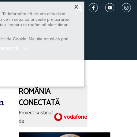
×
u. Te informăm că ne-am actualizat
izice în ceea ce privește prelucrarea
te-ul nostru te rugăm să aloci timpul
icii de Cookie. Nu uita totuși că poți
categorii
ROMÂNIA
n
CONECTATĂ
Proiect susținut
de