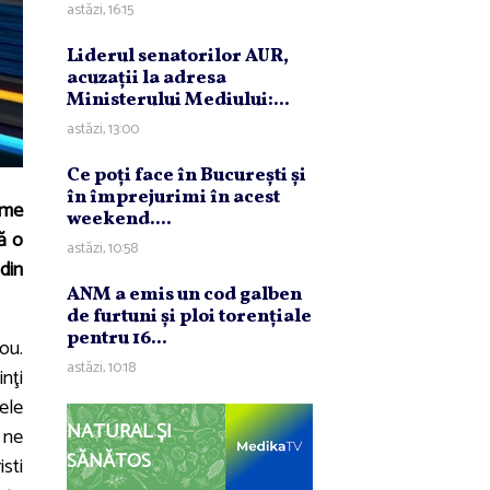
astăzi, 16:15
Liderul senatorilor AUR,
acuzaţii la adresa
Ministerului Mediului:...
astăzi, 13:00
Ce poţi face în Bucureşti şi
în împrejurimi în acest
rme
weekend....
ă o
astăzi, 10:58
din
ANM a emis un cod galben
de furtuni şi ploi torenţiale
pentru 16...
ou.
astăzi, 10:18
inţi
mele
NATURAL ȘI
 ne
SĂNĂTOS
sti