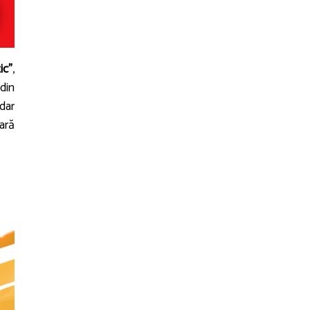
ic”
,
 din
 dar
ară