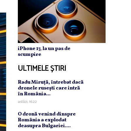
iPhone 17, la un pas de
scumpire
ULTIMELE ȘTIRI
Radu Miruţă, întrebat dacă
dronele ruseşti care intră
în România...
astăzi, 16:22
O dronă venind dinspre
România a explodat
deasupra Bulgariei....