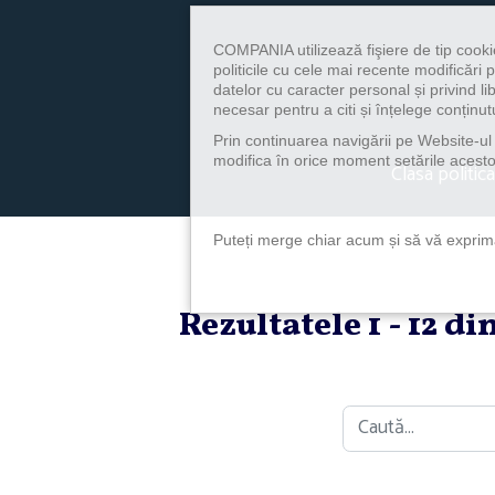
COMPANIA utilizează fişiere de tip cooki
politicile cu cele mai recente modificăr
datelor cu caracter personal și privind l
necesar pentru a citi și înțelege conținutu
Prin continuarea navigării pe Website-ul n
modifica în orice moment setările acestor
Clasa politica
Puteți merge chiar acum și să vă exprimaț
Rezultatele 1 - 12 d
Caută