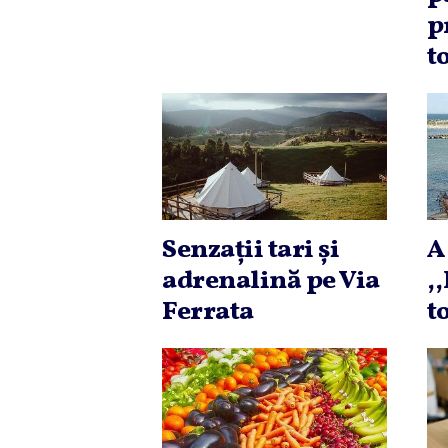
p
t
Senzaţii tari şi
A
adrenalină pe Via
,
Ferrata
to