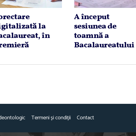
orectare
A început
igitalizată la
sesiunea de
acalaureat, în
toamnă a
remieră
Bacalaureatului
deontologic
Termeni și condiții
Contact