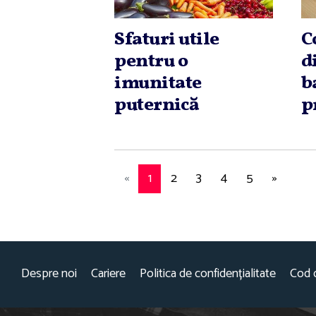
Sfaturi utile
C
pentru o
d
imunitate
b
puternică
p
«
1
2
3
4
5
»
Despre noi
Cariere
Politica de confidențialitate
Cod 