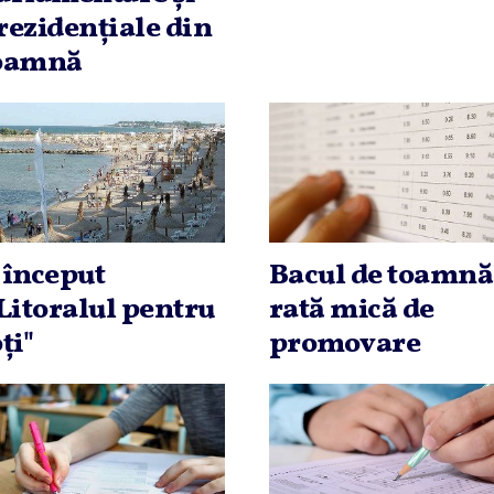
rezidenţiale din
oamnă
 început
Bacul de toamnă
,Litoralul pentru
rată mică de
ţi"
promovare