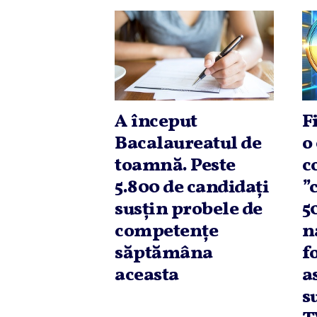
A început
F
Bacalaureatul de
o
toamnă. Peste
c
5.800 de candidaţi
”
susţin probele de
5
competenţe
n
săptămâna
f
aceasta
a
s