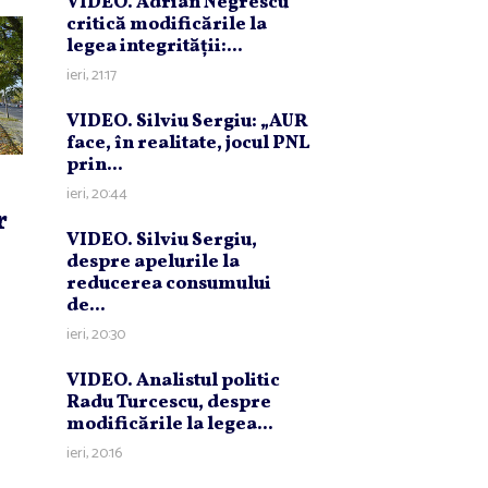
VIDEO. Adrian Negrescu
critică modificările la
legea integrităţii:...
ieri, 21:17
VIDEO. Silviu Sergiu: „AUR
face, în realitate, jocul PNL
prin...
ieri, 20:44
r
VIDEO. Silviu Sergiu,
despre apelurile la
reducerea consumului
de...
ieri, 20:30
VIDEO. Analistul politic
Radu Turcescu, despre
modificările la legea...
ieri, 20:16