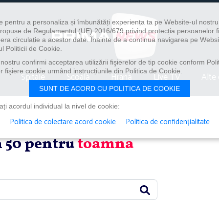
e pentru a personaliza și îmbunătăți experiența ta pe Website-ul nostr
i propuse de Regulamentul (UE) 2016/679 privind protecția persoanelor f
ibera circulație a acestor date. Înainte de a continua navigarea pe Websi
l Politicii de Cookie.
ostru confirmi acceptarea utilizării fişierelor de tip cookie conform Polit
 fişiere cookie urmând instrucțiunile din Politica de Cookie.
Spitale
Școală
Hrană
Live TV
Alte 
SUNT DE ACORD CU POLITICA DE COOKIE
i acordul individual la nivel de cookie:
Politica de colectare acord cookie
Politica de confidențialitate
in 50 pentru
toamna