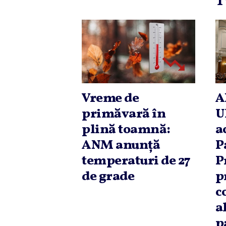
T
Vreme de
A
primăvară în
U
plină toamnă:
a
ANM anunţă
P
temperaturi de 27
P
de grade
p
c
a
p