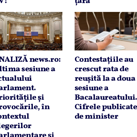
V!
ţară
NALIZĂ news.ro:
Contestaţiile au
ltima sesiune a
crescut rata de
ctualului
reuşită la a doua
arlament.
sesiune a
riorităţile şi
Bacalaureatului
rovocările, în
Cifrele publicat
ontextul
de minister
legerilor
arlamentare şi