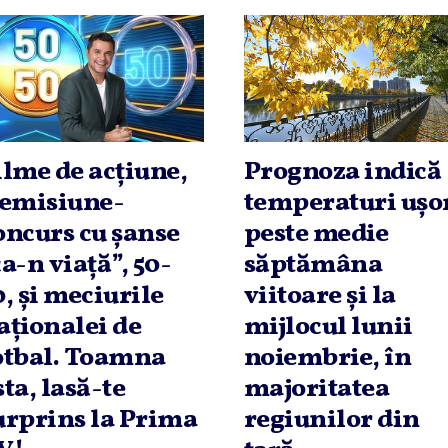
ilme de acţiune,
Prognoza indică
 emisiune-
temperaturi uşo
oncurs cu şanse
peste medie
ca-n viaţă”, 50-
săptămâna
0, şi meciurile
viitoare şi la
aţionalei de
mijlocul lunii
otbal. Toamna
noiembrie, în
sta, lasă-te
majoritatea
urprins la Prima
regiunilor din