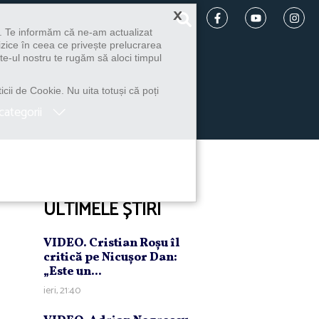
×
u. Te informăm că ne-am actualizat
izice în ceea ce privește prelucrarea
te-ul nostru te rugăm să aloci timpul
icii de Cookie. Nu uita totuși că poți
categorii
ULTIMELE ȘTIRI
VIDEO. Cristian Roşu îl
critică pe Nicuşor Dan:
„Este un...
ieri, 21:40