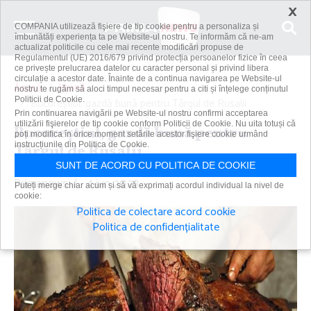
×
COMPANIA utilizează fişiere de tip cookie pentru a personaliza și
îmbunătăți experiența ta pe Website-ul nostru. Te informăm că ne-am
actualizat politicile cu cele mai recente modificări propuse de
Regulamentul (UE) 2016/679 privind protecția persoanelor fizice în ceea
ce privește prelucrarea datelor cu caracter personal și privind libera
circulație a acestor date. Înainte de a continua navigarea pe Website-ul
Acasă
Hrană
nostru te rugăm să aloci timpul necesar pentru a citi și înțelege conținutul
Politicii de Cookie.
Bucureştiul, gazdă bună pentru Târgul de Rusalii
Prin continuarea navigării pe Website-ul nostru confirmi acceptarea
utilizării fişierelor de tip cookie conform Politicii de Cookie. Nu uita totuși că
Bucureştiul, gazdă bună pentru
poți modifica în orice moment setările acestor fişiere cookie urmând
instrucțiunile din Politica de Cookie.
Târgul de Rusalii
SUNT DE ACORD CU POLITICA DE COOKIE
Primanews
|
4 iun 2023
Puteți merge chiar acum și să vă exprimați acordul individual la nivel de
cookie:
Politica de colectare acord cookie
Politica de confidențialitate