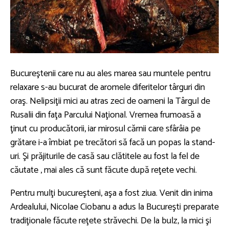
Bucureştenii care nu au ales marea sau muntele pentru
relaxare s-au bucurat de aromele diferitelor târguri din
oraş. Nelipsiţii mici au atras zeci de oameni la Târgul de
Rusalii din faţa Parcului Naţional. Vremea frumoasă a
ţinut cu producătorii, iar mirosul cărnii care sfârâia pe
grătare i-a îmbiat pe trecători să facă un popas la stand-
uri. Şi prăjiturile de casă sau clătitele au fost la fel de
căutate , mai ales că sunt făcute după reţete vechi.
Pentru mulţi bucureşteni, aşa a fost ziua. Venit din inima
Ardealului, Nicolae Ciobanu a adus la Bucureşti preparate
tradiţionale făcute reţete străvechi. De la bulz, la mici şi