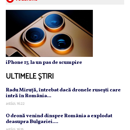
iPhone 17, la un pas de scumpire
ULTIMELE ȘTIRI
Radu Miruţă, întrebat dacă dronele ruseşti care
intră în România...
astăzi, 16:22
O dronă venind dinspre România a explodat
deasupra Bulgariei....
astăzi, 16:15