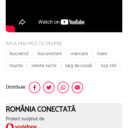
AFLA MAI MULTE DESPRE
bucuersti
bucuresteni
mancare
mare
munte
retete vechi
targ de rusalii
top stiri
Distribuie:
ROMÂNIA CONECTATĂ
Proiect susținut de