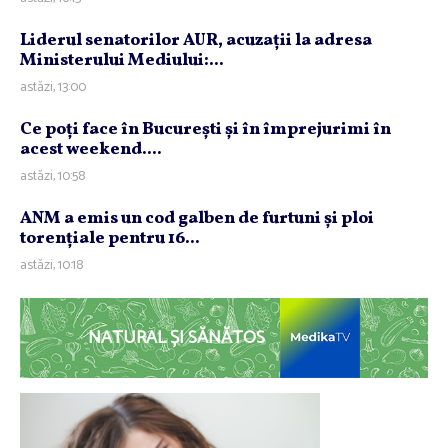
Liderul senatorilor AUR, acuzaţii la adresa
Ministerului Mediului:...
astăzi, 13:00
Ce poţi face în Bucureşti şi în împrejurimi în
acest weekend....
astăzi, 10:58
ANM a emis un cod galben de furtuni şi ploi
torenţiale pentru 16...
astăzi, 10:18
NATURAL ȘI SĂNĂTOS