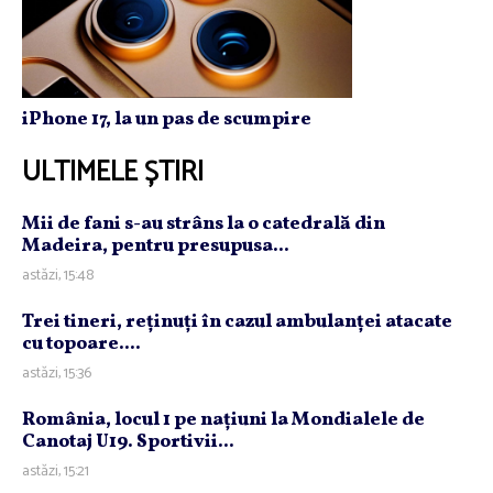
iPhone 17, la un pas de scumpire
ULTIMELE ȘTIRI
Mii de fani s-au strâns la o catedrală din
Madeira, pentru presupusa...
astăzi, 15:48
Trei tineri, reţinuţi în cazul ambulanţei atacate
cu topoare....
astăzi, 15:36
România, locul 1 pe naţiuni la Mondialele de
Canotaj U19. Sportivii...
astăzi, 15:21