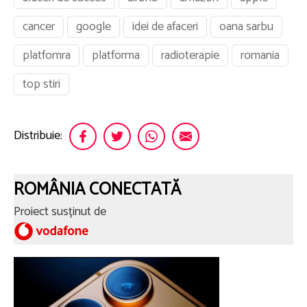
cancer
google
idei de afaceri
oana sarbu
platfomra
platforma
radioterapie
romania
top stiri
Distribuie:
ROMÂNIA CONECTATĂ
Proiect susținut de