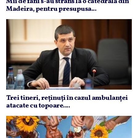
Mii de fani s-au strâns la o catedrală din
Madeira, pentru presupusa...
Trei tineri, reţinuţi în cazul ambulanţei
atacate cu topoare....