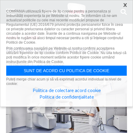
×
COMPANIA utilizează fişiere de tip cookie pentru a personaliza și
îmbunătăți experiența ta pe Website-ul nostru. Te informăm că ne-am
actualizat politicile cu cele mai recente modificări propuse de
Regulamentul (UE) 2016/679 privind protecția persoanelor fizice în ceea
ce privește prelucrarea datelor cu caracter personal și privind libera
circulație a acestor date. Înainte de a continua navigarea pe Website-ul
Acasă
Gadget
Ideile devenite afaceri de succes
nostru te rugăm să aloci timpul necesar pentru a citi și înțelege conținutul
Politicii de Cookie.
Ideile devenite afaceri de succes
Prin continuarea navigării pe Website-ul nostru confirmi acceptarea
utilizării fişierelor de tip cookie conform Politicii de Cookie. Nu uita totuși că
poți modifica în orice moment setările acestor fişiere cookie urmând
Primanews
instrucțiunile din Politica de Cookie.
|
22 sep 2022
SUNT DE ACORD CU POLITICA DE COOKIE
Puteți merge chiar acum și să vă exprimați acordul individual la nivel de
cookie:
Politica de colectare acord cookie
Politica de confidențialitate