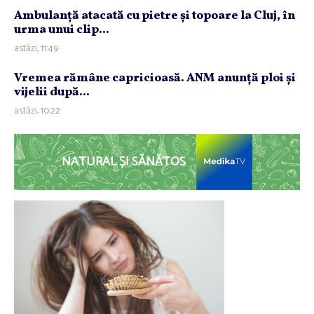
Ambulanţă atacată cu pietre şi topoare la Cluj, în
urma unui clip...
astăzi, 11:49
Vremea rămâne capricioasă. ANM anunţă ploi şi
vijelii după...
astăzi, 10:22
NATURAL ȘI SĂNĂTOS