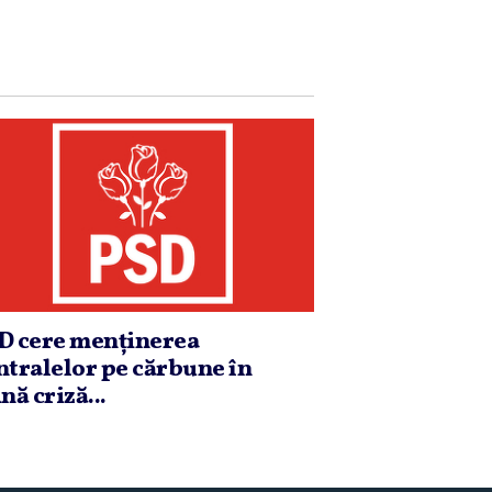
D cere menţinerea
ntralelor pe cărbune în
nă criză...