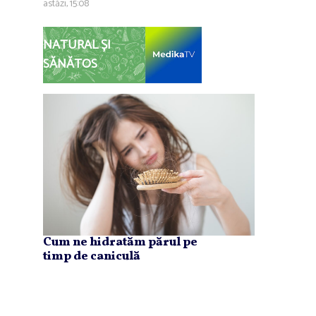
astăzi, 15:08
NATURAL ȘI
SĂNĂTOS
Cum ne hidratăm părul pe
timp de caniculă