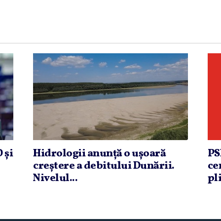
 şi
Hidrologii anunţă o uşoară
PS
creştere a debitului Dunării.
ce
Nivelul...
pli