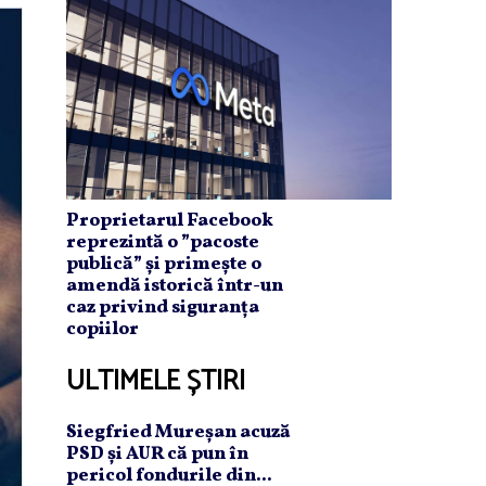
Proprietarul Facebook
reprezintă o ”pacoste
publică” și primește o
amendă istorică într-un
caz privind siguranța
copiilor
ULTIMELE ȘTIRI
Siegfried Mureşan acuză
PSD şi AUR că pun în
pericol fondurile din...