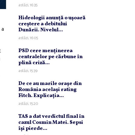
astăzi, 16:35
Hidrologii anunţă o uşoară
creştere a debitului
 a
Dunării. Nivelul...
astăzi, 16:05
t
PSD cere menţinerea
centralelor pe cărbune în
i
plină criză...
astăzi, 15:39
.
De ce au marile oraşe din
România acelaşi rating
Fitch. Explicaţia...
astăzi, 15:20
TAS a dat verdictul final în
cazul Cosmin Matei. Sepsi
îşi pierde...