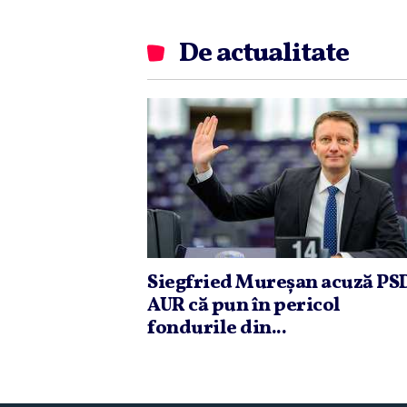
De actualitate
Siegfried Mureşan acuză PSD
AUR că pun în pericol
fondurile din...