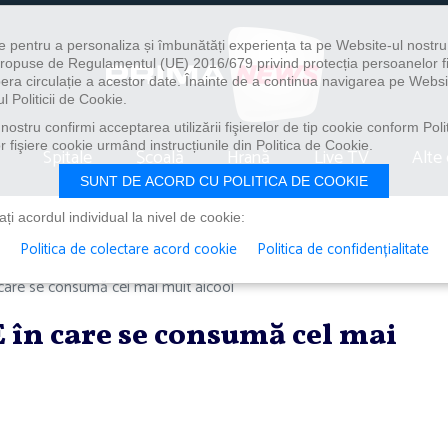
e pentru a personaliza și îmbunătăți experiența ta pe Website-ul nostr
i propuse de Regulamentul (UE) 2016/679 privind protecția persoanelor f
ibera circulație a acestor date. Înainte de a continua navigarea pe Websi
l Politicii de Cookie.
ostru confirmi acceptarea utilizării fişierelor de tip cookie conform Polit
 fişiere cookie urmând instrucțiunile din Politica de Cookie.
Spitale
Școală
Hrană
Live TV
Alte 
SUNT DE ACORD CU POLITICA DE COOKIE
i acordul individual la nivel de cookie:
Politica de colectare acord cookie
Politica de confidențialitate
n care se consumă cel mai mult alcool
E în care se consumă cel mai