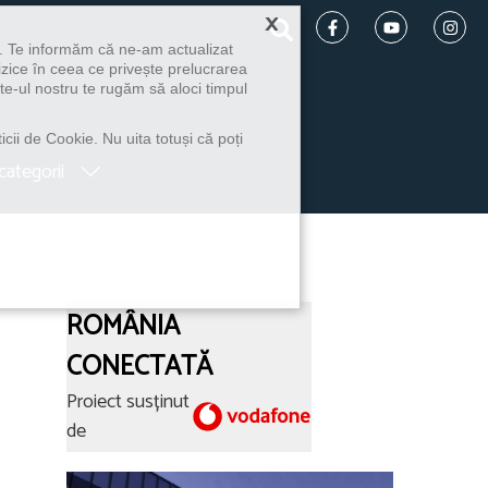
×
u. Te informăm că ne-am actualizat
izice în ceea ce privește prelucrarea
te-ul nostru te rugăm să aloci timpul
icii de Cookie. Nu uita totuși că poți
categorii
ROMÂNIA
CONECTATĂ
Proiect susținut
de