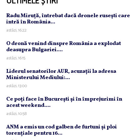
ULTIMELE ȘTIRI
Radu Miruţă, întrebat dacă dronele ruseşti care
intră în România...
astăzi, 16:22
O dronă venind dinspre România a explodat
deasupra Bulgariei....
astăzi, 16:15
Liderul senatorilor AUR, acuzaţii la adresa
Ministerului Mediului:...
astăzi, 13:00
Ce poţi face în Bucureşti şi în împrejurimi în
acest weekend....
astăzi, 10:58
ANM a emis un cod galben de furtuni şi ploi
torenţiale pentru 16...