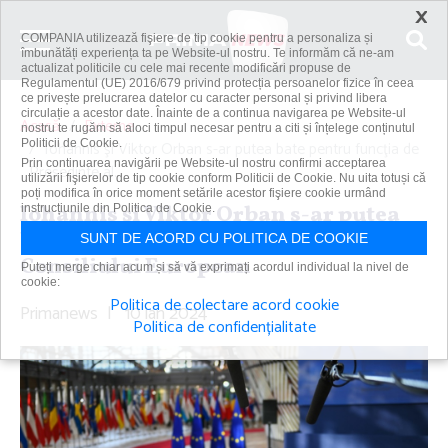
×
COMPANIA utilizează fişiere de tip cookie pentru a personaliza și
îmbunătăți experiența ta pe Website-ul nostru. Te informăm că ne-am
actualizat politicile cu cele mai recente modificări propuse de
Regulamentul (UE) 2016/679 privind protecția persoanelor fizice în ceea
ce privește prelucrarea datelor cu caracter personal și privind libera
circulație a acestor date. Înainte de a continua navigarea pe Website-ul
Acasă
Externe
nostru te rugăm să aloci timpul necesar pentru a citi și înțelege conținutul
Politicii de Cookie.
Iohannis şi Viktor Orban s-ar putea bate pentru funcţia de
Prin continuarea navigării pe Website-ul nostru confirmi acceptarea
Preşedinte al...
utilizării fişierelor de tip cookie conform Politicii de Cookie. Nu uita totuși că
poți modifica în orice moment setările acestor fişiere cookie urmând
Iohannis şi Viktor Orban s-ar putea
instrucțiunile din Politica de Cookie.
bate pentru funcţia de Preşedinte al
SUNT DE ACORD CU POLITICA DE COOKIE
Consiliului European
Puteți merge chiar acum și să vă exprimați acordul individual la nivel de
cookie:
Politica de colectare acord cookie
Primanews
|
10 ian 2024
Politica de confidențialitate