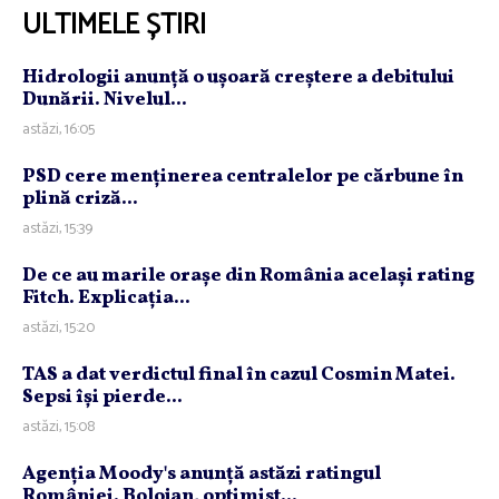
ULTIMELE ȘTIRI
Hidrologii anunţă o uşoară creştere a debitului
Dunării. Nivelul...
astăzi, 16:05
PSD cere menţinerea centralelor pe cărbune în
plină criză...
astăzi, 15:39
De ce au marile oraşe din România acelaşi rating
Fitch. Explicaţia...
astăzi, 15:20
TAS a dat verdictul final în cazul Cosmin Matei.
Sepsi îşi pierde...
astăzi, 15:08
Agenţia Moody's anunţă astăzi ratingul
României. Bolojan, optimist...