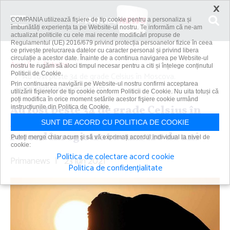
×
COMPANIA utilizează fişiere de tip cookie pentru a personaliza și
îmbunătăți experiența ta pe Website-ul nostru. Te informăm că ne-am
actualizat politicile cu cele mai recente modificări propuse de
Regulamentul (UE) 2016/679 privind protecția persoanelor fizice în ceea
ce privește prelucrarea datelor cu caracter personal și privind libera
circulație a acestor date. Înainte de a continua navigarea pe Website-ul
Acasă
Externe
nostru te rugăm să aloci timpul necesar pentru a citi și înțelege conținutul
Politicii de Cookie.
Au fost peste 34 de grade Celsius în Moscova.
Prin continuarea navigării pe Website-ul nostru confirmi acceptarea
Temperaturile au egalat un...
utilizării fişierelor de tip cookie conform Politicii de Cookie. Nu uita totuși că
poți modifica în orice moment setările acestor fişiere cookie urmând
Au fost peste 34 de grade Celsius în
instrucțiunile din Politica de Cookie.
Moscova. Temperaturile au egalat un
SUNT DE ACORD CU POLITICA DE COOKIE
record înregistrat acum 120 de ani
Puteți merge chiar acum și să vă exprimați acordul individual la nivel de
cookie:
Politica de colectare acord cookie
Primanews
|
23 iun 2021
Politica de confidențialitate