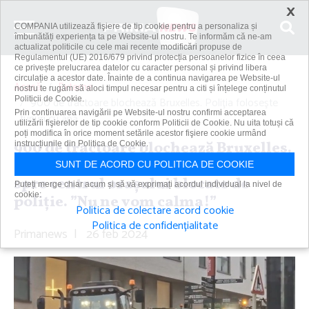
×
COMPANIA utilizează fişiere de tip cookie pentru a personaliza și
îmbunătăți experiența ta pe Website-ul nostru. Te informăm că ne-am
actualizat politicile cu cele mai recente modificări propuse de
Regulamentul (UE) 2016/679 privind protecția persoanelor fizice în ceea
ce privește prelucrarea datelor cu caracter personal și privind libera
circulație a acestor date. Înainte de a continua navigarea pe Website-ul
Acasă
Externe
nostru te rugăm să aloci timpul necesar pentru a citi și înțelege conținutul
Politicii de Cookie.
900 de tractoare blochează Bruxelles. Poliţia foloseşte
Prin continuarea navigării pe Website-ul nostru confirmi acceptarea
tunuri cu apă....
utilizării fişierelor de tip cookie conform Politicii de Cookie. Nu uita totuși că
poți modifica în orice moment setările acestor fişiere cookie urmând
900 de tractoare blochează Bruxelles.
instrucțiunile din Politica de Cookie.
Poliţia foloseşte tunuri cu apă. Rute
SUNT DE ACORD CU POLITICA DE COOKIE
spre centrul oraşului blocate de
Puteți merge chiar acum și să vă exprimați acordul individual la nivel de
cookie:
poliţie. ”Nu ne vom calma!”
Politica de colectare acord cookie
Politica de confidențialitate
Primanews
|
26 feb 2024