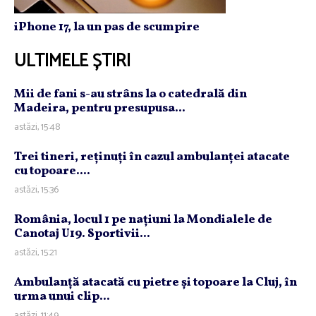
iPhone 17, la un pas de scumpire
ULTIMELE ȘTIRI
Mii de fani s-au strâns la o catedrală din
Madeira, pentru presupusa...
astăzi, 15:48
Trei tineri, reţinuţi în cazul ambulanţei atacate
cu topoare....
astăzi, 15:36
România, locul 1 pe naţiuni la Mondialele de
Canotaj U19. Sportivii...
astăzi, 15:21
Ambulanţă atacată cu pietre şi topoare la Cluj, în
urma unui clip...
astăzi, 11:49