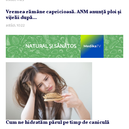
Vremea rămâne capricioasă. ANM anunţă ploi şi
vijelii după...
astăzi, 10:22
NATURAL ȘI SĂNĂTOS
Cum ne hidratăm părul pe timp de caniculă