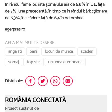
În rândul femeilor, rata şomajului era de 6,8% în UE, faţă
de 7% luna precedentă, în timp ce în rândul bărbaţilor era
de 6,3%, în scădere faţă de 6,4 în octombrie.
agerpres.ro
AFLA MAI MULTE DESPRE
angajati
bani
locuri de munca
scaderi
somaj
top stiri
uniunea europeana
Distribuie:
ROMÂNIA CONECTATĂ
Proiect susținut de