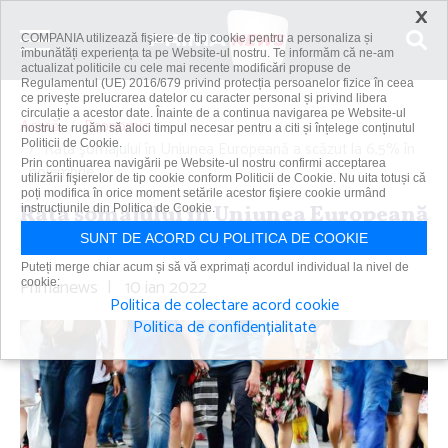
×
COMPANIA utilizează fişiere de tip cookie pentru a personaliza și
îmbunătăți experiența ta pe Website-ul nostru. Te informăm că ne-am
actualizat politicile cu cele mai recente modificări propuse de
Regulamentul (UE) 2016/679 privind protecția persoanelor fizice în ceea
ce privește prelucrarea datelor cu caracter personal și privind libera
circulație a acestor date. Înainte de a continua navigarea pe Website-ul
Acasă
Economic
nostru te rugăm să aloci timpul necesar pentru a citi și înțelege conținutul
Politicii de Cookie.
Rata şomajului în Uniunea Europeană a scăzut la 6,5% în
Prin continuarea navigării pe Website-ul nostru confirmi acceptarea
noiembrie
utilizării fişierelor de tip cookie conform Politicii de Cookie. Nu uita totuși că
poți modifica în orice moment setările acestor fişiere cookie urmând
Rata şomajului în Uniunea Europeană
instrucțiunile din Politica de Cookie.
a scăzut la 6,5% în noiembrie
SUNT DE ACORD CU POLITICA DE COOKIE
Puteți merge chiar acum și să vă exprimați acordul individual la nivel de
Primanews
|
10 ian 2022
cookie:
Politica de colectare acord cookie
Politica de confidențialitate