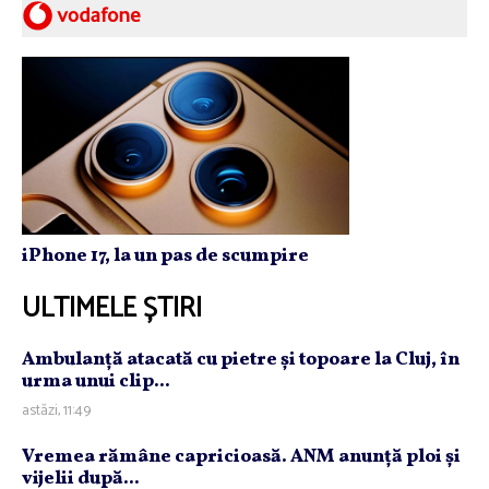
iPhone 17, la un pas de scumpire
ULTIMELE ȘTIRI
Ambulanţă atacată cu pietre şi topoare la Cluj, în
urma unui clip...
astăzi, 11:49
Vremea rămâne capricioasă. ANM anunţă ploi şi
vijelii după...