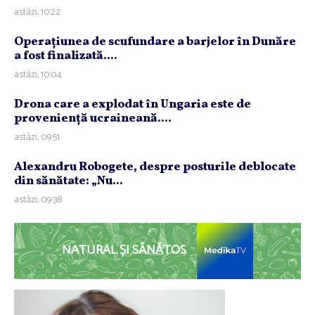
astăzi, 10:22
Operaţiunea de scufundare a barjelor în Dunăre
a fost finalizată....
astăzi, 10:04
Drona care a explodat în Ungaria este de
provenienţă ucraineană....
astăzi, 09:51
Alexandru Robogete, despre posturile deblocate
din sănătate: „Nu...
astăzi, 09:38
NATURAL ȘI SĂNĂTOS