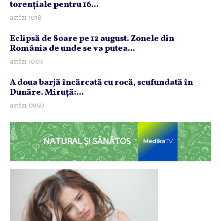
torenţiale pentru 16...
astăzi, 10:18
Eclipsă de Soare pe 12 august. Zonele din
România de unde se va putea...
astăzi, 10:03
A doua barjă încărcată cu rocă, scufundată în
Dunăre. Miruţă:...
astăzi, 09:50
NATURAL ȘI SĂNĂTOS