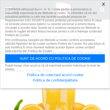
×
COMPANIA utilizează fişiere de tip cookie pentru a personaliza și
îmbunătăți experiența ta pe Website-ul nostru. Te informăm că ne-am
actualizat politicile cu cele mai recente modificări propuse de
Regulamentul (UE) 2016/679 privind protecția persoanelor fizice în ceea
ce privește prelucrarea datelor cu caracter personal și privind libera
circulație a acestor date. Înainte de a continua navigarea pe Website-ul
Acasă
Economic
nostru te rugăm să aloci timpul necesar pentru a citi și înțelege conținutul
Politicii de Cookie.
Preţurile sucului de portocale sunt în creştere. Ce măsuri
Prin continuarea navigării pe Website-ul nostru confirmi acceptarea
iau producătorii
utilizării fişierelor de tip cookie conform Politicii de Cookie. Nu uita totuși că
poți modifica în orice moment setările acestor fişiere cookie urmând
Preţurile sucului de portocale sunt în
instrucțiunile din Politica de Cookie.
creştere. Ce măsuri iau producătorii
SUNT DE ACORD CU POLITICA DE COOKIE
Puteți merge chiar acum și să vă exprimați acordul individual la nivel de
Primanews
|
31 mai 2024
cookie:
Politica de colectare acord cookie
Politica de confidențialitate