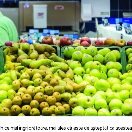
ce în ce mai îngrijorătoare, mai ales că este de aşteptat ca aceste