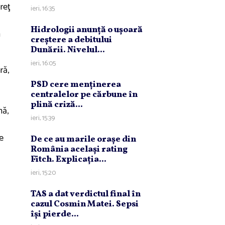
preţ
ieri, 16:35
Hidrologii anunţă o uşoară
a
creştere a debitului
Dunării. Nivelul...
ieri, 16:05
ră,
PSD cere menţinerea
centralelor pe cărbune în
plină criză...
nă,
ieri, 15:39
le
De ce au marile oraşe din
România acelaşi rating
Fitch. Explicaţia...
ieri, 15:20
TAS a dat verdictul final în
cazul Cosmin Matei. Sepsi
îşi pierde...