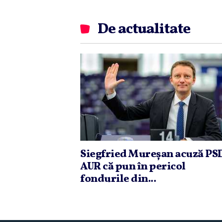
De actualitate
Siegfried Mureşan acuză PSD
AUR că pun în pericol
fondurile din...