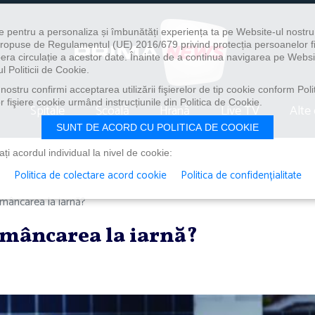
e pentru a personaliza și îmbunătăți experiența ta pe Website-ul nostr
i propuse de Regulamentul (UE) 2016/679 privind protecția persoanelor f
ibera circulație a acestor date. Înainte de a continua navigarea pe Websi
l Politicii de Cookie.
ostru confirmi acceptarea utilizării fişierelor de tip cookie conform Polit
 fişiere cookie urmând instrucțiunile din Politica de Cookie.
Spitale
Școală
Hrană
Live TV
Alte 
SUNT DE ACORD CU POLITICA DE COOKIE
i acordul individual la nivel de cookie:
Politica de colectare acord cookie
Politica de confidențialitate
 mâncarea la iarnă?
 mâncarea la iarnă?