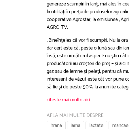
genereze scumpiri în lanţ, mai ales în c
la utilităţi în preţurile produselor agroa
cooperative Agrostar, la emisiunea „Agr
AGRO TV.
„Bineînţeles că vor fi scumpiri. Nu la or
dar cert este că, peste o lună sau din 
însă, este următorul aspect: nu ştiu cât 
producătorii au creşteri de preţ – şi aic
gaz sau de lemne şi peleţi, pentru că mul
interesant de văzut este cât vor pune com
să fie şi de peste 50% la anumite catego
citeste mai multe aici
AFLA MAI MULTE DESPRE
hrana
iarna
lactate
mancae