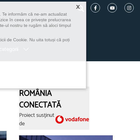
×
u. Te informăm că ne-am actualizat
izice în ceea ce privește prelucrarea
te-ul nostru te rugăm să aloci timpul
icii de Cookie. Nu uita totuși că poți
categorii
ROMÂNIA
CONECTATĂ
Proiect susținut
de