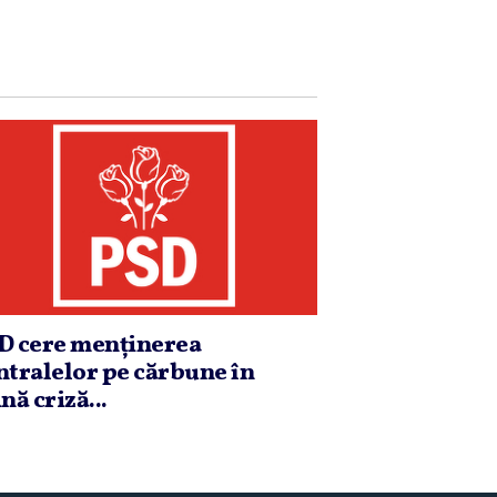
D cere menţinerea
ntralelor pe cărbune în
nă criză...