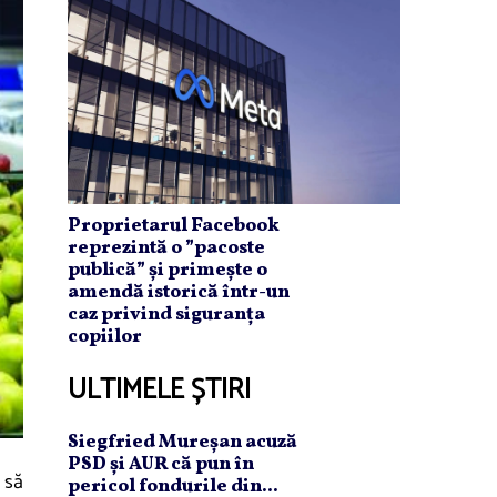
Proprietarul Facebook
reprezintă o ”pacoste
publică” și primește o
amendă istorică într-un
caz privind siguranța
copiilor
ULTIMELE ȘTIRI
Siegfried Mureşan acuză
PSD şi AUR că pun în
a să
pericol fondurile din...