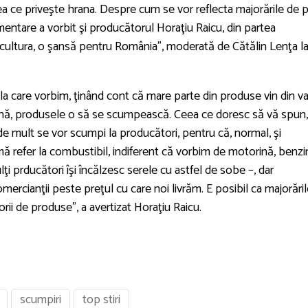
eea ce priveşte hrana. Despre cum se vor reflecta majorările de 
limentare a vorbit şi producătorul Horaţiu Raicu, din partea
icultura, o şansă pentru România”, moderată de Cătălin Lenţa l
a la care vorbim, ţinând cont că mare parte din produse vin din va
iarnă, produsele o să se scumpească. Ceea ce doresc să vă spun,
de mult se vor scumpi la producători, pentru că, normal, şi
i mă refer la combustibil, indiferent că vorbim de motorină, benzi
ţi prducători îşi încălzesc serele cu astfel de sobe –, dar
ercianţii peste preţul cu care noi livrăm. E posibil ca majorări
rii de produse”, a avertizat Horaţiu Raicu.
scumpiri
top stiri