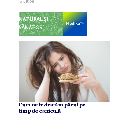
ieri, 15:08
NATURAL ȘI
SĂNĂTOS
Cum ne hidratăm părul pe
timp de caniculă