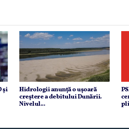
 şi
Hidrologii anunţă o uşoară
PS
creştere a debitului Dunării.
ce
Nivelul...
pli