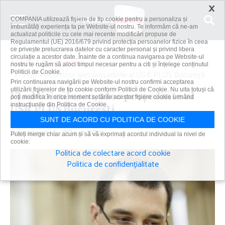
×
COMPANIA utilizează fişiere de tip cookie pentru a personaliza și
îmbunătăți experiența ta pe Website-ul nostru. Te informăm că ne-am
actualizat politicile cu cele mai recente modificări propuse de
Regulamentul (UE) 2016/679 privind protecția persoanelor fizice în ceea
ce privește prelucrarea datelor cu caracter personal și privind libera
circulație a acestor date. Înainte de a continua navigarea pe Website-ul
Acasă
Clasa politică
nostru te rugăm să aloci timpul necesar pentru a citi și înțelege conținutul
Politicii de Cookie.
Vlad Voiculescu, ales preşedinte al USR PLUS Bucureşti
Prin continuarea navigării pe Website-ul nostru confirmi acceptarea
utilizării fişierelor de tip cookie conform Politicii de Cookie. Nu uita totuși că
Vlad Voiculescu, ales preşedinte al
poți modifica în orice moment setările acestor fişiere cookie urmând
instrucțiunile din Politica de Cookie.
USR PLUS Bucureşti
SUNT DE ACORD CU POLITICA DE COOKIE
Primanews
|
30 iun 2021
Puteți merge chiar acum și să vă exprimați acordul individual la nivel de
cookie:
Politica de colectare acord cookie
Politica de confidențialitate