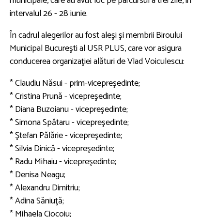
municipale, care au avut loc pe parcursul a trei zile, în
intervalul 26 - 28 iunie.
În cadrul alegerilor au fost aleşi şi membrii Biroului
Municipal Bucureşti al USR PLUS, care vor asigura
conducerea organizaţiei alături de Vlad Voiculescu:
* Claudiu Năsui - prim-vicepreşedinte;
* Cristina Prună - vicepreşedinte;
* Diana Buzoianu - vicepreşedinte;
* Simona Spătaru - vicepreşedinte;
* Ştefan Pălărie - vicepreşedinte;
* Silvia Dinică - vicepreşedinte;
* Radu Mihaiu - vicepreşedinte;
* Denisa Neagu;
* Alexandru Dimitriu;
* Adina Săniuţă;
* Mihaela Ciocoiu;