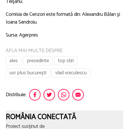
Teişanu.
Comisia de Cenzori este formată din: Alexandru Bălan şi
Ioana Sendroiu.
Sursa: Agerpres
AFLA MAI MULTE DESPRE
ales
presedinte
top stiri
usr plus bucureşti
vlad voiculescu
Distribuie:
ROMÂNIA CONECTATĂ
Proiect susținut de