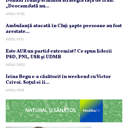
Donald Trump schimbă strategia faţă de Iran:
„Deocamdată nu...
astăzi, 10:45
Ambulanţă atacată în Cluj: şapte persoane au fost
arestate...
astăzi, 10:12
Este AUR un partid extremist? Ce spun liderii
PSD, PNL, USR şi UDMR
astăzi, 09:52
Irina Begu s-a căsătorit în weekend cu Victor
Crivoi. Soţul ei îi...
astăzi, 09:31
NATURAL ȘI SĂNĂTOS