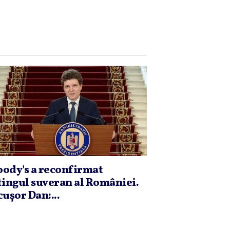
ody's a reconfirmat
tingul suveran al României.
cuşor Dan:...