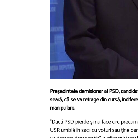
Preşedintele demisionar al PSD, candidatu
seară, că se va retrage din cursă, indife
manipulare.
”Dacă PSD pierde şi nu face circ precum a
USR umblă în sacii cu voturi sau ţine oa