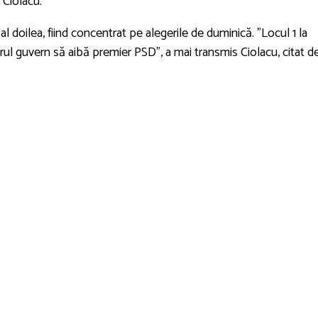
 Ciolacu.
l doilea, fiind concentrat pe alegerile de duminică. ”Locul 1 la
rul guvern să aibă premier PSD”, a mai transmis Ciolacu, citat d