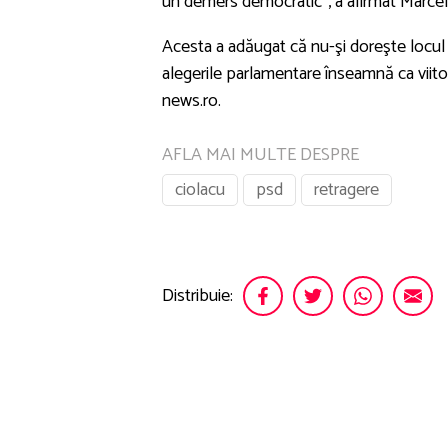
un demers democratic”, a afirmat Marcel
Acesta a adăugat că nu-şi doreşte locul a
alegerile parlamentare înseamnă ca viito
news.ro.
AFLA MAI MULTE DESPRE
ciolacu
psd
retragere
Distribuie: