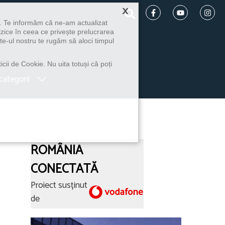
×
u. Te informăm că ne-am actualizat
izice în ceea ce privește prelucrarea
te-ul nostru te rugăm să aloci timpul
icii de Cookie. Nu uita totuși că poți
categorii
ROMÂNIA
CONECTATĂ
Proiect susținut
de