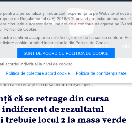
e pentru a personaliza și îmbunătăți experiența ta pe Website-ul nostr
i propuse de Regulamentul (UE) 2016/679 privind protecția persoanelor f
ibera circulație a acestor date. Înainte de a continua navigarea pe Websi
l Politicii de Cookie.
ostru confirmi acceptarea utilizării fişierelor de tip cookie conform Polit
 fişiere cookie urmând instrucțiunile din Politica de Cookie.
Spitale
Școală
Hrană
Live TV
Alte 
SUNT DE ACORD CU POLITICA DE COOKIE
i acordul individual la nivel de cookie:
Politica de colectare acord cookie
Politica de confidențialitate
unţă că se retrage din cursa pentru Preşedinţie,...
ţă că se retrage din cursa
 indiferent de rezultatul
 trebuie locul 2 la masa verde