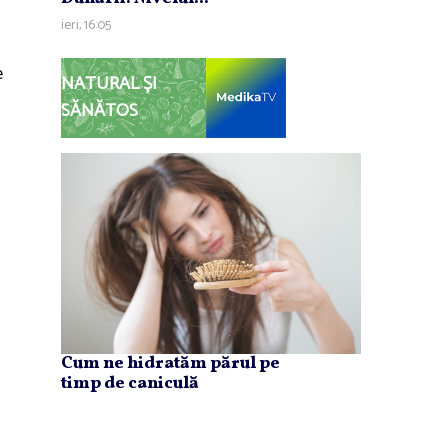
ieri, 16:05
e
NATURAL ȘI
SĂNĂTOS
Cum ne hidratăm părul pe
timp de caniculă