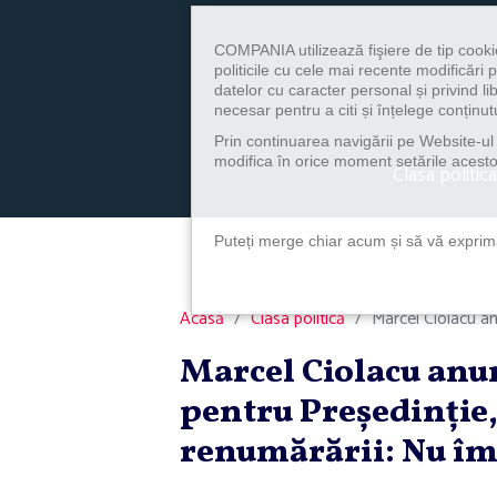
COMPANIA utilizează fişiere de tip cooki
politicile cu cele mai recente modificăr
datelor cu caracter personal și privind l
necesar pentru a citi și înțelege conținutu
Prin continuarea navigării pe Website-ul n
modifica în orice moment setările acestor
Clasa politica
Puteți merge chiar acum și să vă exprimaț
Acasă
Clasa politică
Marcel Ciolacu an
Marcel Ciolacu anun
pentru Preşedinţie,
renumărării: Nu îmi