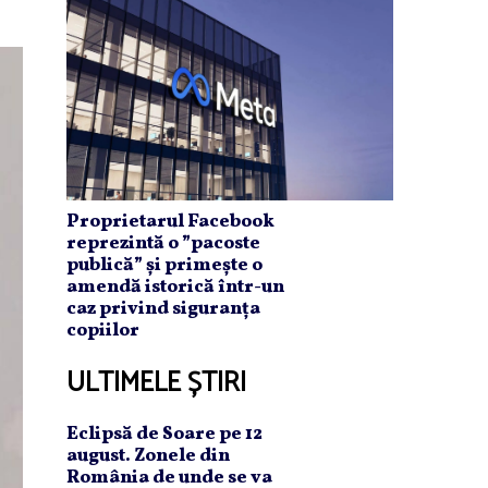
Proprietarul Facebook
reprezintă o ”pacoste
publică” și primește o
amendă istorică într-un
caz privind siguranța
copiilor
ULTIMELE ȘTIRI
Eclipsă de Soare pe 12
august. Zonele din
România de unde se va