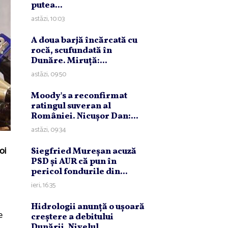
putea...
astăzi, 10:03
A doua barjă încărcată cu
rocă, scufundată în
Dunăre. Miruţă:...
astăzi, 09:50
Moody's a reconfirmat
ratingul suveran al
României. Nicuşor Dan:...
astăzi, 09:34
oi
Siegfried Mureşan acuză
PSD şi AUR că pun în
pericol fondurile din...
ieri, 16:35
ă
Hidrologii anunţă o uşoară
e
creştere a debitului
Dunării. Nivelul...