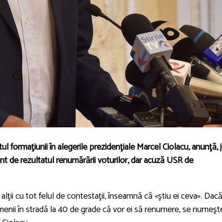
l formaţiunii în alegerile prezidenţiale Marcel Ciolacu, anunţă, j
rent de rezultatul renumărării voturilor, dar acuză USR de
lţii cu tot felul de contestaţii, înseamnă că «ştiu ei ceva». Dac
menii în stradă la 40 de grade că vor ei să renumere, se numeşt