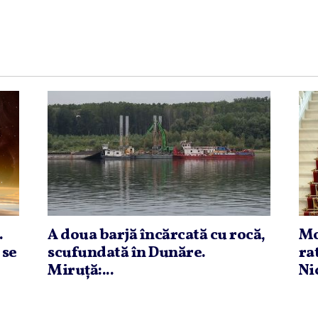
.
A doua barjă încărcată cu rocă,
Mo
 se
scufundată în Dunăre.
ra
Miruţă:...
Ni