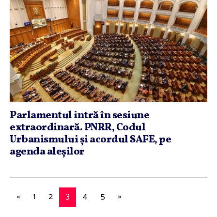
Parlamentul intră în sesiune
extraordinară. PNRR, Codul
Urbanismului şi acordul SAFE, pe
agenda aleşilor
«
1
2
3
4
5
»