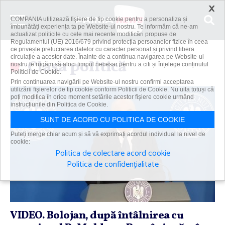
×
COMPANIA utilizează fişiere de tip cookie pentru a personaliza și
îmbunătăți experiența ta pe Website-ul nostru. Te informăm că ne-am
actualizat politicile cu cele mai recente modificări propuse de
Regulamentul (UE) 2016/679 privind protecția persoanelor fizice în ceea
ce privește prelucrarea datelor cu caracter personal și privind libera
circulație a acestor date. Înainte de a continua navigarea pe Website-ul
Clasa politică
nostru te rugăm să aloci timpul necesar pentru a citi și înțelege conținutul
Politicii de Cookie.
Prin continuarea navigării pe Website-ul nostru confirmi acceptarea
utilizării fişierelor de tip cookie conform Politicii de Cookie. Nu uita totuși că
poți modifica în orice moment setările acestor fişiere cookie urmând
instrucțiunile din Politica de Cookie.
SUNT DE ACORD CU POLITICA DE COOKIE
Puteți merge chiar acum și să vă exprimați acordul individual la nivel de
cookie:
Politica de colectare acord cookie
Politica de confidențialitate
VIDEO. Bolojan, după întâlnirea cu