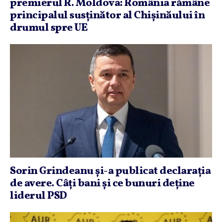
premierul R. Moldova: România rămâne
principalul susţinător al Chişinăului în
drumul spre UE
Sorin Grindeanu şi-a publicat declaraţia
de avere. Câţi bani şi ce bunuri deţine
liderul PSD