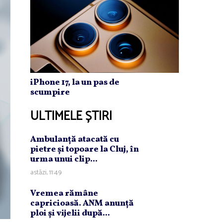
iPhone 17, la un pas de
scumpire
ULTIMELE ȘTIRI
Ambulanţă atacată cu
pietre şi topoare la Cluj, în
urma unui clip...
astăzi, 11:49
Vremea rămâne
capricioasă. ANM anunţă
ploi şi vijelii după...