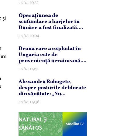
astăzi, 10:22
Operaţiunea de
 şi
scufundare a barjelor în
Dunăre a fost finalizată....
astăzi, 10:04
n
Drona care a explodat în
Ungaria este de
ecum
provenienţă ucraineană....
astăzi, 09:51
a
Alexandru Robogete,
u
despre posturile deblocate
din sănătate: „Nu...
astăzi, 09:38
NATURAL ȘI
SĂNĂTOS