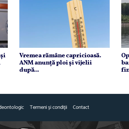
şi
Vremea rămâne capricioasă.
Op
i
ANM anunţă ploi şi vijelii
ba
după...
fin
deontologic
Termeni și condiții
Contact