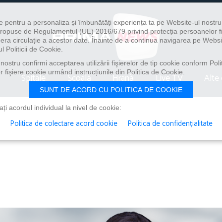
e pentru a personaliza și îmbunătăți experiența ta pe Website-ul nostr
i propuse de Regulamentul (UE) 2016/679 privind protecția persoanelor f
ibera circulație a acestor date. Înainte de a continua navigarea pe Websi
l Politicii de Cookie.
ostru confirmi acceptarea utilizării fişierelor de tip cookie conform Polit
 fişiere cookie urmând instrucțiunile din Politica de Cookie.
Spitale
Școală
Hrană
Live TV
Alte 
SUNT DE ACORD CU POLITICA DE COOKIE
i acordul individual la nivel de cookie:
Politica de colectare acord cookie
Politica de confidențialitate