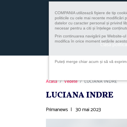
COMPANIA utilizează fişiere de tip cooki
politicile cu cele mai recente modificăr
datelor cu caracter personal și privind l
necesar pentru a citi și înțelege conținutu
Prin continuarea navigării pe Website-ul n
modifica în orice moment setările acestor
Clasa politica
Puteți merge chiar acum și să vă exprimaț
Acasă
Vedete
LUCIANA INDRE
LUCIANA INDRE
Primanews
|
30 mai 2023