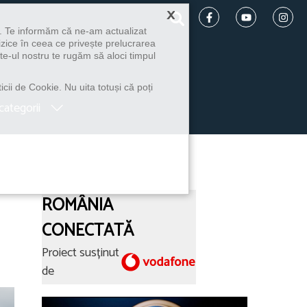
×
u. Te informăm că ne-am actualizat
izice în ceea ce privește prelucrarea
te-ul nostru te rugăm să aloci timpul
icii de Cookie. Nu uita totuși că poți
categorii
ROMÂNIA
CONECTATĂ
Proiect susținut
de