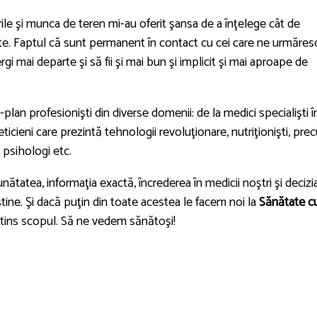
tirile şi munca de teren mi-au oferit şansa de a înţelege cât de
te. Faptul că sunt permanent în contact cu cei care ne urmăresc
rgi mai departe şi să fii şi mai bun şi implicit şi mai aproape de
plan profesionişti din diverse domenii: de la medici specialişti î
esteticieni care prezintă tehnologii revoluţionare, nutriţionişti, pr
, psihologi etc.
tatea, informaţia exactă, încrederea în medicii noştri şi decizi
tine. Şi dacă puţin din toate acestea le facem noi la
Sănătate c
tins scopul. Să ne vedem sănătoşi!