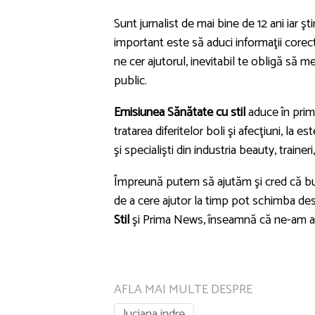
Sunt jurnalist de mai bine de 12 ani iar ş
important este să aduci informaţii corec
ne cer ajutorul, inevitabil te obligă să me
public.
Emisiunea Sănătate cu stil
aduce în prim-
tratarea diferitelor boli şi afecţiuni, la 
şi specialişti din industria beauty, traineri
Împreună putem să ajutăm şi cred că bună
de a cere ajutor la timp pot schimba des
Stil
şi Prima News, înseamnă că ne-am a
AFLA MAI MULTE DESPRE
luciana indre