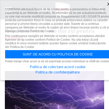
COMPANIA utilizează fişiere de tip cookie pentru a personaliza și îmbunătăți
experiența ta pe Website-ul nostru. Te informăm că ne-am actualizat politicile
cu cele mai recente modificări propuse de Regulamentul (UE) 2016/679 privin
protecția persoanelor fizice în ceea ce privește prelucrarea datelor cu caracter
personal și privind libera circulație a acestor date. Înainte de a continua
navigarea pe Website-ul nostru te rugăm să aloci timpul necesar pentru a citi și
Rezultatele 109 - 120 din 231 pentru
înțelege conținutul Politicii de Cookie.
vreme
Prin continuarea navigării pe Website-ul nostru confirmi acceptarea utilizării
fişierelor de tip cookie conform Politicii de Cookie. Nu uita totuși că poți
modifica în orice moment setările acestor fişiere cookie urmând instrucțiunile
din Politica de Cookie.
SUNT DE ACORD CU POLITICA DE COOKIE
Caută
Puteți merge chiar acum și să vă exprimați acordul individual la nivel de cookie
Politica de colectare acord cookie
Politica de confidențialitate