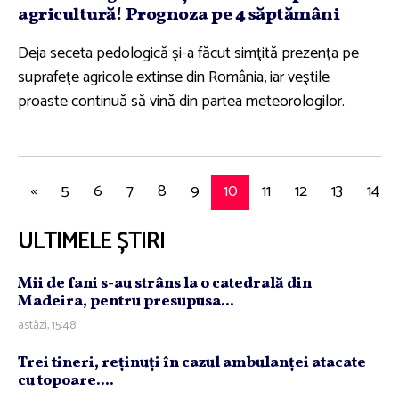
agricultură! Prognoza pe 4 săptămâni
Deja seceta pedologică şi-a făcut simţită prezenţa pe
suprafeţe agricole extinse din România, iar veştile
proaste continuă să vină din partea meteorologilor.
«
5
6
7
8
9
10
11
12
13
14
ULTIMELE ȘTIRI
Mii de fani s-au strâns la o catedrală din
Madeira, pentru presupusa...
astăzi, 15:48
Trei tineri, reţinuţi în cazul ambulanţei atacate
cu topoare....