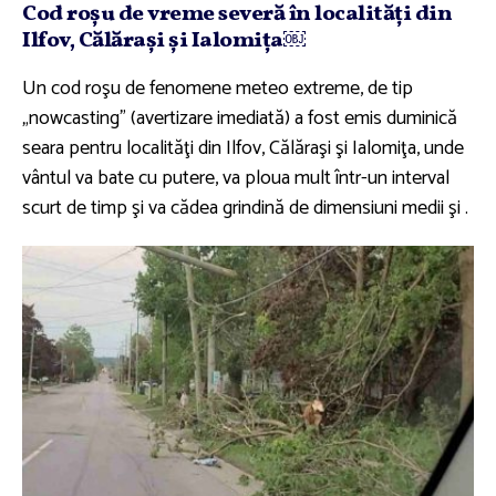
Cod roşu de vreme severă în localităţi din
Ilfov, Călăraşi şi Ialomiţa￼
Un cod roşu de fenomene meteo extreme, de tip
„nowcasting” (avertizare imediată) a fost emis duminică
seara pentru localităţi din Ilfov, Călăraşi şi Ialomiţa, unde
vântul va bate cu putere, va ploua mult într-un interval
scurt de timp şi va cădea grindină de dimensiuni medii şi .