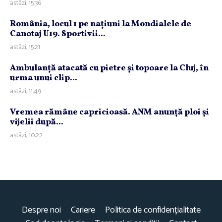
astăzi, 15:36
România, locul 1 pe naţiuni la Mondialele de
Canotaj U19. Sportivii...
astăzi, 15:21
Ambulanţă atacată cu pietre şi topoare la Cluj, în
urma unui clip...
astăzi, 11:49
Vremea rămâne capricioasă. ANM anunţă ploi şi
vijelii după...
astăzi, 10:22
Despre noi
Cariere
Politica de confidențialitate