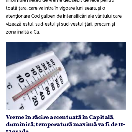
informare meteo de vreme deosebit de rece pentru
toată ţara, care va intra în vigoare luni seara, şi o
atenţionare Cod galben de intensificări ale vântului care
vizează estul, sud-estul şi sud-vestul ţării, precum şi
zona înaltă a Ca.
Vreme în răcire accentuată în Capitală,
duminică; temperatură maximă va fi de 11-
12 grade