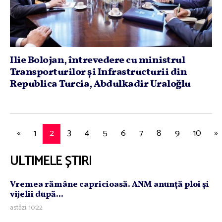
Ilie Bolojan, întrevedere cu ministrul
Transporturilor şi Infrastructurii din
Republica Turcia, Abdulkadir Uraloğlu
«
1
2
3
4
5
6
7
8
9
10
»
ULTIMELE ȘTIRI
Vremea rămâne capricioasă. ANM anunţă ploi şi
vijelii după...
astăzi, 10:22