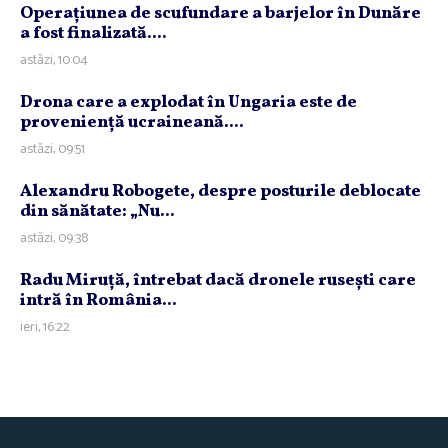
Operaţiunea de scufundare a barjelor în Dunăre
a fost finalizată....
astăzi, 10:04
Drona care a explodat în Ungaria este de
provenienţă ucraineană....
astăzi, 09:51
Alexandru Robogete, despre posturile deblocate
din sănătate: „Nu...
astăzi, 09:38
Radu Miruţă, întrebat dacă dronele ruseşti care
intră în România...
ieri, 16:22