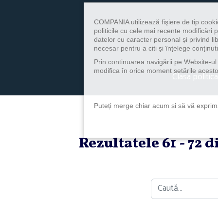
COMPANIA utilizează fişiere de tip cooki
politicile cu cele mai recente modificăr
datelor cu caracter personal și privind l
necesar pentru a citi și înțelege conținutu
Prin continuarea navigării pe Website-ul n
modifica în orice moment setările acestor
Clasa politica
Puteți merge chiar acum și să vă exprimaț
Rezultatele 61 - 72 
Caută