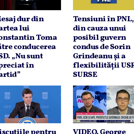
esaj dur din
Tensiuni în PNL,
artea lui
din cauza unui
onstantin Toma
posibil guvern
ătre conducerea
condus de Sorin
SD. „Nu sunt
Grindeanu şi a
preciat în
flexibilităţii US
artid”
SURSE
iscuţiile pentru
VIDEO. George