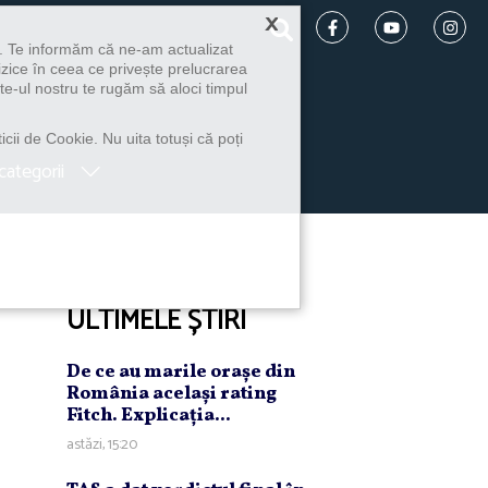
×
u. Te informăm că ne-am actualizat
izice în ceea ce privește prelucrarea
te-ul nostru te rugăm să aloci timpul
icii de Cookie. Nu uita totuși că poți
categorii
ULTIMELE ȘTIRI
De ce au marile oraşe din
România acelaşi rating
Fitch. Explicaţia...
astăzi, 15:20