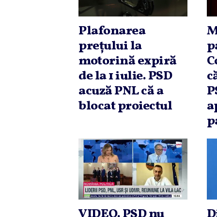
Plafonarea
M
preţului la
p
motorină expiră
C
de la 1 iulie. PSD
c
acuză PNL că a
P
blocat proiectul
a
p
VIDEO. PSD nu
D