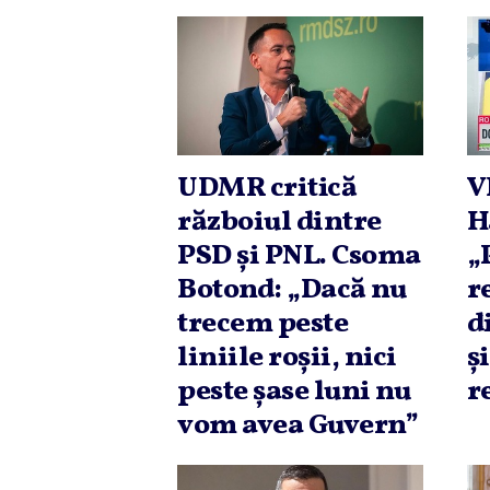
UDMR critică
V
războiul dintre
H
PSD şi PNL. Csoma
„
Botond: „Dacă nu
r
trecem peste
d
liniile roşii, nici
ş
peste şase luni nu
r
vom avea Guvern”