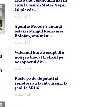
TAS a dat verdictul final în
cazul Cosmin Matei. Sepsi
îşi pierde...
astăzi, 15:08
Agenţia Moody's anunţă
astăzi ratingul României.
Bolojan, optimist...
astăzi, 15:06
Vulcanul Etna a erupt din
i
nou şi a blocat traficul pe
aeroportul din...
astăzi, 14:49
a
Peste 50 de deputaţi şi
senatori au făcut cursuri la
şcolile SRI şi...
astăzi, 14:28