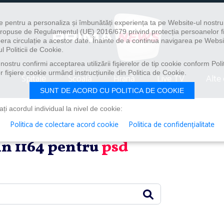
e pentru a personaliza și îmbunătăți experiența ta pe Website-ul nostr
i propuse de Regulamentul (UE) 2016/679 privind protecția persoanelor f
ibera circulație a acestor date. Înainte de a continua navigarea pe Websi
l Politicii de Cookie.
ostru confirmi acceptarea utilizării fişierelor de tip cookie conform Polit
 fişiere cookie urmând instrucțiunile din Politica de Cookie.
Spitale
Școală
Hrană
Live TV
Alte 
SUNT DE ACORD CU POLITICA DE COOKIE
i acordul individual la nivel de cookie:
Politica de colectare acord cookie
Politica de confidențialitate
din 1164 pentru
psd