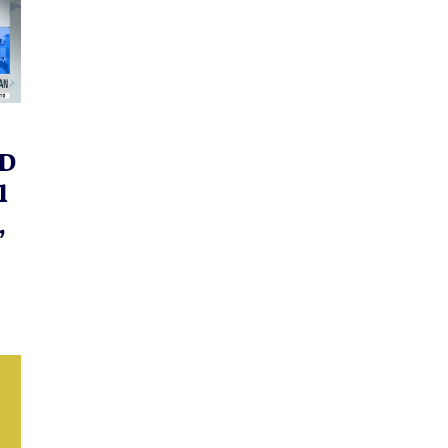
SD
l
,