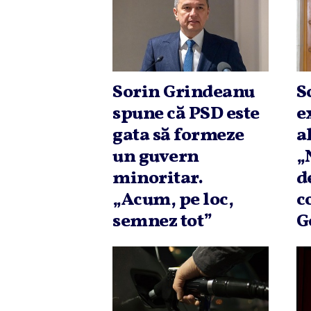
Sorin Grindeanu
S
spune că PSD este
e
gata să formeze
a
un guvern
„
minoritar.
d
„Acum, pe loc,
c
semnez tot”
G