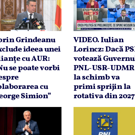
orin Grindeanu
VIDEO. Iulian
xclude ideea unei
Lorincz: Dacă P
lianţe cu AUR:
votează Guvernu
Nu se poate vorbi
PNL-USR-UDMR
espre
la schimb va
olaborarea cu
primi sprijin la
eorge Simion”
rotativa din 2027