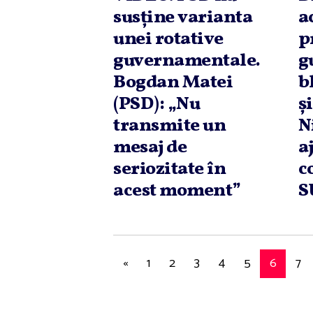
susţine varianta
a
unei rotative
p
guvernamentale.
g
Bogdan Matei
b
(PSD): „Nu
ş
transmite un
N
mesaj de
a
seriozitate în
c
acest moment”
S
«
1
2
3
4
5
6
7