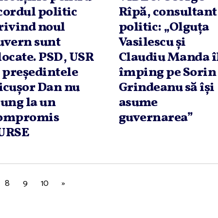
cordul politic
Rîpă, consultant
rivind noul
politic: „Olguţa
uvern sunt
Vasilescu şi
locate. PSD, USR
Claudiu Manda î
i preşedintele
împing pe Sorin
icuşor Dan nu
Grindeanu să îşi
jung la un
asume
ompromis
guvernarea”
URSE
8
9
10
»