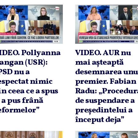
IDEO. Pollyanna
VIDEO. AUR nu
angan (USR):
mai aşteaptă
PSD nu a
desemnarea unu
espectat nimic
premier. Fabian
in ceea ce a spus
Radu: „Procedur
i a pus frână
de suspendare a
eformelor”
preşedintelui a
început deja”