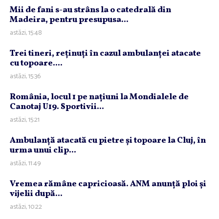
Mii de fani s-au strâns la o catedrală din
Madeira, pentru presupusa...
astăzi, 15:48
Trei tineri, reţinuţi în cazul ambulanţei atacate
cu topoare....
astăzi, 15:36
România, locul 1 pe naţiuni la Mondialele de
Canotaj U19. Sportivii...
astăzi, 15:21
Ambulanţă atacată cu pietre şi topoare la Cluj, în
urma unui clip...
astăzi, 11:49
Vremea rămâne capricioasă. ANM anunţă ploi şi
vijelii după...
astăzi, 10:22