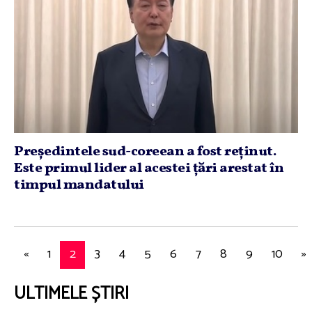
Preşedintele sud-coreean a fost reţinut.
Este primul lider al acestei ţări arestat în
timpul mandatului
«
1
2
3
4
5
6
7
8
9
10
»
ULTIMELE ȘTIRI