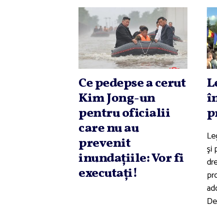
Ce pedepse a cerut
L
Kim Jong-un
î
pentru oficialii
p
care nu au
Le
prevenit
şi
inundaţiile: Vor fi
dr
executaţi!
pro
ad
De