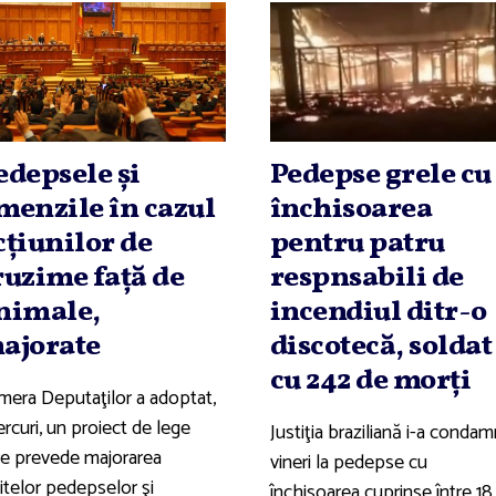
edepsele şi
Pedepse grele cu
menzile în cazul
închisoarea
cţiunilor de
pentru patru
ruzime faţă de
respnsabili de
nimale,
incendiul ditr-o
ajorate
discotecă, soldat
cu 242 de morţi
mera Deputaţilor a adoptat,
rcuri, un proiect de lege
Justiţia braziliană i-a conda
re prevede majorarea
vineri la pedepse cu
itelor pedepselor şi
închisoarea cuprinse între 18 