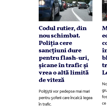
Codul rutier, din
M
nou schimbat.
e
Poliţia cere
c
sancţiuni dure
î
pentru flash-uri,
b
şicane în trafic şi
t
vrea o altă limită
L
de viteză
Nou
gru
Poliţiştii vor pedepse mai mari
fos
pentru şoferii care încalcă legea
ce
în trafic.