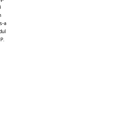
i
n
 s-a
dul
P.