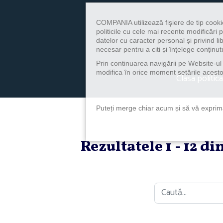
COMPANIA utilizează fişiere de tip cooki
politicile cu cele mai recente modificăr
datelor cu caracter personal și privind l
necesar pentru a citi și înțelege conținutu
Prin continuarea navigării pe Website-ul n
modifica în orice moment setările acestor
Clasa politica
Puteți merge chiar acum și să vă exprimaț
Rezultatele 1 - 12 d
Caută