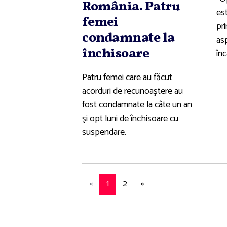
România. Patru
est
femei
pr
condamnate la
asp
închisoare
înc
Patru femei care au făcut
acorduri de recunoaştere au
fost condamnate la câte un an
şi opt luni de închisoare cu
suspendare.
«
1
2
»