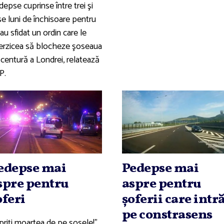
epse cuprinse între trei şi
se luni de închisoare pentru
au sfidat un ordin care le
terzicea să blocheze şoseaua
 centură a Londrei, relatează
P.
edepse mai
Pedepse mai
spre pentru
aspre pentru
oferi
şoferii care intr
pe constrasens
priţi moartea de pe şosele!"