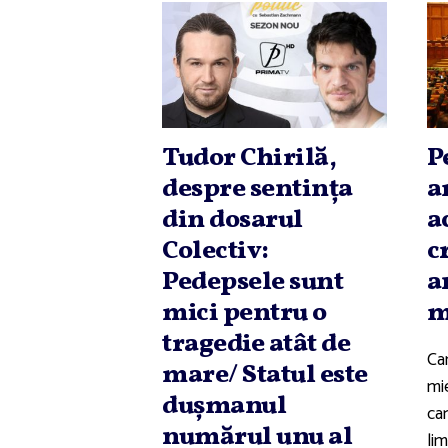
Tudor Chirilă,
P
despre sentinţa
a
din dosarul
a
Colectiv:
c
Pedepsele sunt
a
mici pentru o
m
tragedie atât de
Ca
mare/ Statul este
mie
duşmanul
ca
numărul unu al
lim