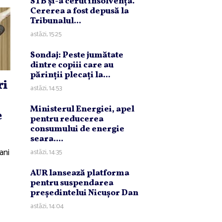
STB şi-a cerut insolvenţa.
Cererea a fost depusă la
Tribunalul...
astăzi, 15:25
Sondaj: Peste jumătate
dintre copiii care au
părinţii plecaţi la...
ri
astăzi, 14:53
Ministerul Energiei, apel
e
pentru reducerea
consumului de energie
seara....
ani
astăzi, 14:35
AUR lansează platforma
pentru suspendarea
preşedintelui Nicuşor Dan
astăzi, 14:04