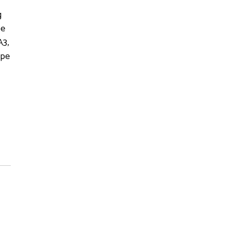
g
pe
A3,
 pe