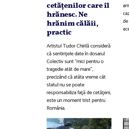
cetăţenilor care îl
am
caz
hrănesc. Ne
de 
hrănim călăii,
ace
practic
Artistul Tudor Chirilă consideră
că sentinţele date în dosarul
Colectiv sunt “mici pentru o
tragedie atât de mare”,
precizând că atâta vreme cât
statul nu se poate
responsabiliza faţă de cetăţeni,
este un moment trist pentru
România.