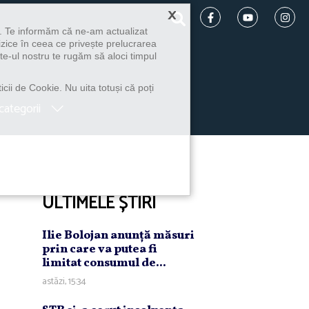
×
u. Te informăm că ne-am actualizat
izice în ceea ce privește prelucrarea
te-ul nostru te rugăm să aloci timpul
icii de Cookie. Nu uita totuși că poți
categorii
ULTIMELE ȘTIRI
Ilie Bolojan anunţă măsuri
prin care va putea fi
limitat consumul de...
astăzi, 15:34