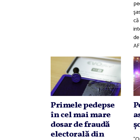
ped
şa
că 
in
de
AF
Primele pedepse
P
în cel mai mare
a
dosar de fraudă
ş
electorală din
"O