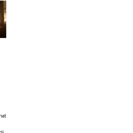
mnat
şi