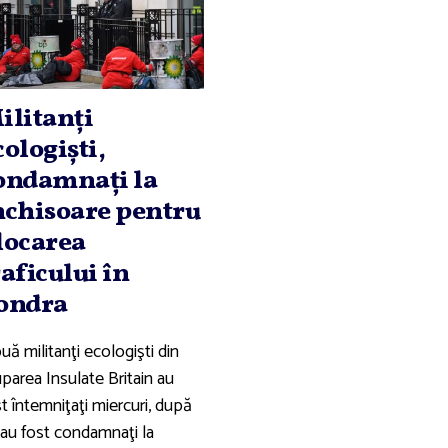
ilitanţi
cologişti,
ondamnaţi la
nchisoare pentru
locarea
raficului în
ondra
ă militanţi ecologişti din
parea Insulate Britain au
t întemniţaţi miercuri, după
 au fost condamnaţi la