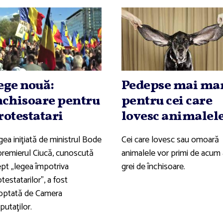
ege nouă:
Pedepse mai ma
nchisoare pentru
pentru cei care
rotestatari
lovesc animalel
gea iniţiată de ministrul Bode
Cei care lovesc sau omoară
 premierul Ciucă, cunoscută
animalele vor primi de acum 
ept „legea împotriva
grei de închisoare.
testatarilor”, a fost
optată de Camera
putaţilor.