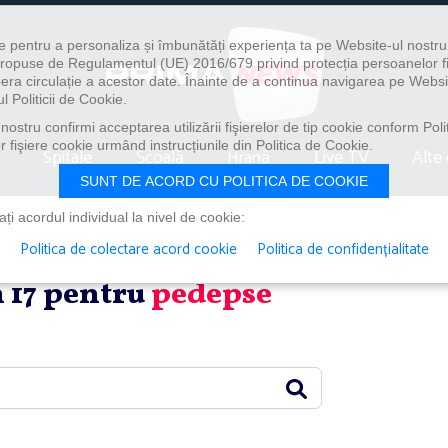
e pentru a personaliza și îmbunătăți experiența ta pe Website-ul nostr
i propuse de Regulamentul (UE) 2016/679 privind protecția persoanelor f
ibera circulație a acestor date. Înainte de a continua navigarea pe Websi
l Politicii de Cookie.
ostru confirmi acceptarea utilizării fişierelor de tip cookie conform Polit
 fişiere cookie urmând instrucțiunile din Politica de Cookie.
Spitale
Școală
Hrană
Live TV
Alte 
SUNT DE ACORD CU POLITICA DE COOKIE
i acordul individual la nivel de cookie:
Politica de colectare acord cookie
Politica de confidențialitate
in 17 pentru
pedepse