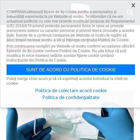
×
COMPANIA utilizează fişiere de tip cookie pentru a personaliza și
îmbunătăți experiența ta pe Website-ul nostru. Te informăm că ne-am
actualizat politicile cu cele mai recente modificări propuse de Regulamentul
(UE) 2016/679 privind protecția persoanelor fizice în ceea ce privește
prelucrarea datelor cu caracter personal și privind libera circulație a acestor
date. Înainte de a continua navigarea pe Website-ul nostru te rugăm să
Rezultatele 1 - 12 din 194 pentru
aloci timpul necesar pentru a citi și înțelege conținutul Politicii de Cookie.
omicron
Prin continuarea navigării pe Website-ul nostru confirmi acceptarea utilizării
fişierelor de tip cookie conform Politicii de Cookie. Nu uita totuși că poți
modifica în orice moment setările acestor fişiere cookie urmând
instrucțiunile din Politica de Cookie.
SUNT DE ACORD CU POLITICA DE COOKIE
Caută
Puteți merge chiar acum și să vă exprimați acordul individual la nivel de
cookie:
Politica de colectare acord cookie
Politica de confidențialitate