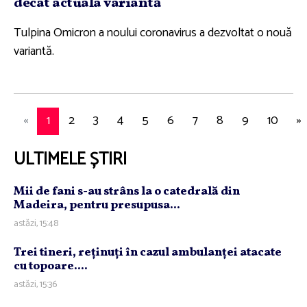
decât actuala variantă
Tulpina Omicron a noului coronavirus a dezvoltat o nouă
variantă.
«
1
2
3
4
5
6
7
8
9
10
»
ULTIMELE ȘTIRI
Mii de fani s-au strâns la o catedrală din
Madeira, pentru presupusa...
astăzi, 15:48
Trei tineri, reţinuţi în cazul ambulanţei atacate
cu topoare....
astăzi, 15:36