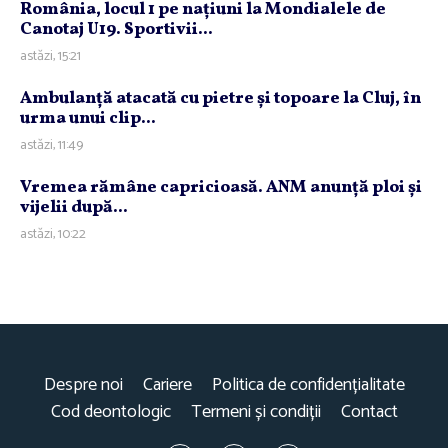
România, locul 1 pe naţiuni la Mondialele de
Canotaj U19. Sportivii...
astăzi, 15:21
Ambulanţă atacată cu pietre şi topoare la Cluj, în
urma unui clip...
astăzi, 11:49
Vremea rămâne capricioasă. ANM anunţă ploi şi
vijelii după...
astăzi, 10:22
Despre noi
Cariere
Politica de confidențialitate
Cod deontologic
Termeni și condiții
Contact