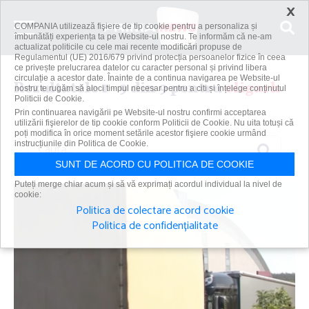
×
COMPANIA utilizează fişiere de tip cookie pentru a personaliza și
îmbunătăți experiența ta pe Website-ul nostru. Te informăm că ne-am
actualizat politicile cu cele mai recente modificări propuse de
Regulamentul (UE) 2016/679 privind protecția persoanelor fizice în ceea
ce privește prelucrarea datelor cu caracter personal și privind libera
circulație a acestor date. Înainte de a continua navigarea pe Website-ul
Rezultatele 1 - 9 din 9 pentru
oligarh
nostru te rugăm să aloci timpul necesar pentru a citi și înțelege conținutul
Politicii de Cookie.
Prin continuarea navigării pe Website-ul nostru confirmi acceptarea
utilizării fişierelor de tip cookie conform Politicii de Cookie. Nu uita totuși că
poți modifica în orice moment setările acestor fişiere cookie urmând
Caută
instrucțiunile din Politica de Cookie.
SUNT DE ACORD CU POLITICA DE COOKIE
Puteți merge chiar acum și să vă exprimați acordul individual la nivel de
cookie:
Politica de colectare acord cookie
Politica de confidențialitate