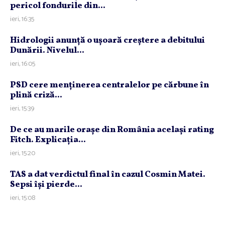
pericol fondurile din...
ieri, 16:35
Hidrologii anunţă o uşoară creştere a debitului
Dunării. Nivelul...
ieri, 16:05
PSD cere menţinerea centralelor pe cărbune în
plină criză...
ieri, 15:39
De ce au marile oraşe din România acelaşi rating
Fitch. Explicaţia...
ieri, 15:20
TAS a dat verdictul final în cazul Cosmin Matei.
Sepsi îşi pierde...
ieri, 15:08