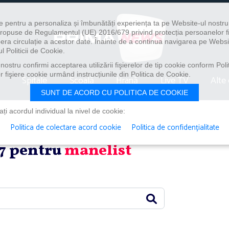
e pentru a personaliza și îmbunătăți experiența ta pe Website-ul nostr
i propuse de Regulamentul (UE) 2016/679 privind protecția persoanelor f
ibera circulație a acestor date. Înainte de a continua navigarea pe Websi
l Politicii de Cookie.
ostru confirmi acceptarea utilizării fişierelor de tip cookie conform Polit
 fişiere cookie urmând instrucțiunile din Politica de Cookie.
Spitale
Școală
Hrană
Live TV
Alte 
SUNT DE ACORD CU POLITICA DE COOKIE
i acordul individual la nivel de cookie:
Politica de colectare acord cookie
Politica de confidențialitate
n 7 pentru
manelist