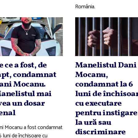
România.
e ce a fost, de
Manelistul Dani
apt, condamnat
Mocanu,
ani Mocanu.
condamnat la 6
anelistul mai
luni de închisoa
vea un dosar
cu executare
enal
pentru instigare
la ură sau
ni Mocanu a fost condamnat
discriminare
6 luni de închisoare cu