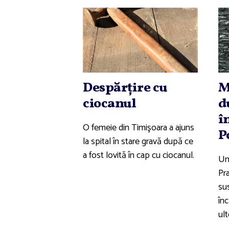
Despărţire cu
M
ciocanul
d
î
O femeie din Timişoara a ajuns
P
la spital în stare gravă după ce
a fost lovită în cap cu ciocanul.
Un
Pra
su
înc
ult