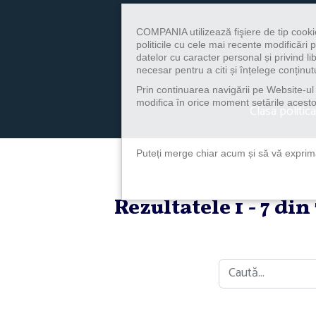
COMPANIA utilizează fişiere de tip cooki
politicile cu cele mai recente modificăr
datelor cu caracter personal și privind l
necesar pentru a citi și înțelege conținutu
Prin continuarea navigării pe Website-ul n
modifica în orice moment setările acestor
Clasa politica
Puteți merge chiar acum și să vă exprimaț
Rezultatele 1 - 7 di
Caută