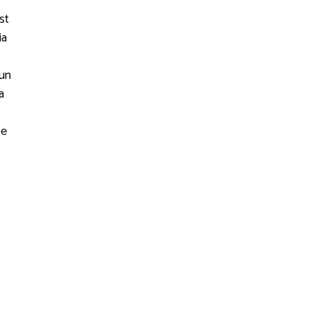
st
ia
-un
a
be