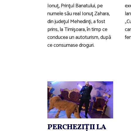
Ionuţ, Prinţul Banatului, pe
exe
numele său real Ionuţ Zahara,
lan
din judeţul Mehedinţi, a fost
„C
prins, la Timişoara, în timp ce
car
conducea un autoturism, după
fem
ce consumase droguri.
PERCHEZIŢII LA