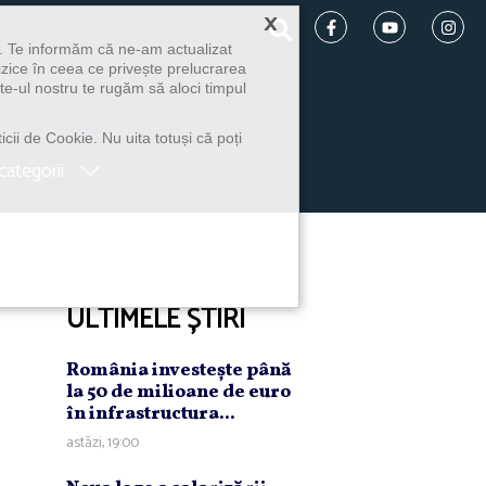
×
u. Te informăm că ne-am actualizat
izice în ceea ce privește prelucrarea
te-ul nostru te rugăm să aloci timpul
icii de Cookie. Nu uita totuși că poți
categorii
ULTIMELE ȘTIRI
România investeşte până
la 50 de milioane de euro
în infrastructura...
astăzi, 19:00