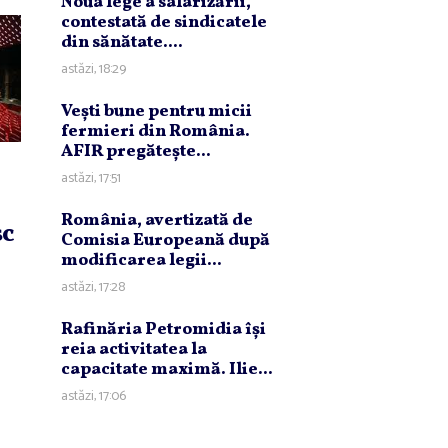
Noua lege a salarizării,
contestată de sindicatele
din sănătate....
astăzi, 18:29
Veşti bune pentru micii
fermieri din România.
AFIR pregăteşte...
astăzi, 17:51
România, avertizată de
sc
Comisia Europeană după
modificarea legii...
astăzi, 17:28
Rafinăria Petromidia îşi
reia activitatea la
capacitate maximă. Ilie...
astăzi, 17:06