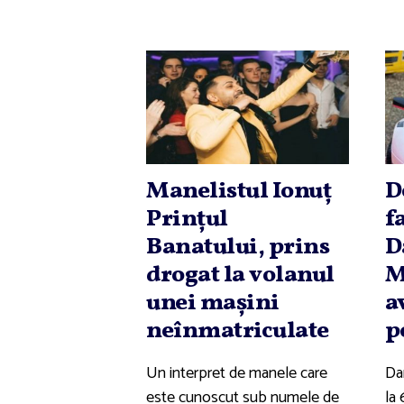
Manelistul Ionuţ
D
Prinţul
f
Banatului, prins
D
drogat la volanul
M
unei maşini
a
neînmatriculate
p
Un interpret de manele care
Da
este cunoscut sub numele de
la 