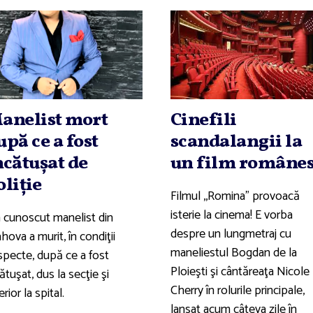
anelist mort
Cinefili
upă ce a fost
scandalangii la
ncătuşat de
un film române
oliţie
Filmul ,,Romina" provoacă
isterie la cinema! E vorba
 cunoscut manelist din
despre un lungmetraj cu
hova a murit, în condiţii
maneliestul Bogdan de la
specte, după ce a fost
Ploieşti şi cântăreaţa Nicole
ătuşat, dus la secţie şi
Cherry în rolurile principale,
erior la spital.
lansat acum câteva zile în