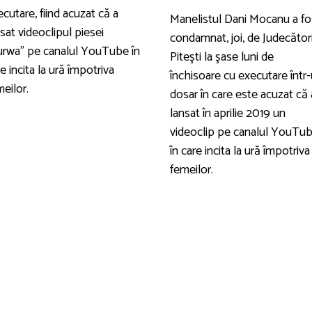
cutare, fiind acuzat că a
Manelistul Dani Mocanu a fo
sat videoclipul piesei
condamnat, joi, de Judecător
urwa” pe canalul YouTube în
Piteşti la şase luni de
e incita la ură împotriva
închisoare cu executare într
eilor.
dosar în care este acuzat că 
lansat în aprilie 2019 un
videoclip pe canalul YouTu
în care incita la ură împotriva
femeilor.