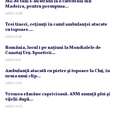
Mii de fani s-au strâns la o catedrală din
Madeira, pentru presupusa...
astăzi, 15:48
Trei tineri, reţinuţi în cazul ambulanţei atacate
cu topoare....
astăzi, 15:36
România, locul 1 pe naţiuni la Mondialele de
Canotaj U19. Sportivii...
astăzi, 15:21
Ambulanţă atacată cu pietre şi topoare la Cluj, în
urma unui clip...
astăzi, 11:49
Vremea rămâne capricioasă. ANM anunţă ploi şi
vijelii după...
astăzi, 10:22