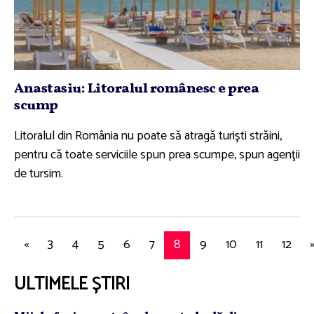
Anastasiu: Litoralul românesc e prea
scump
Litoralul din România nu poate să atragă turişti străini,
pentru că toate serviciile spun prea scumpe, spun agenţii
de tursim.
«
3
4
5
6
7
8
9
10
11
12
ULTIMELE ȘTIRI