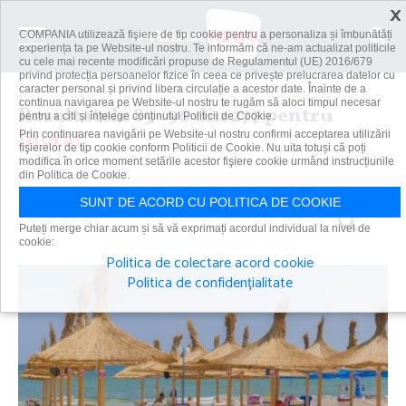
×
COMPANIA utilizează fişiere de tip cookie pentru a personaliza și îmbunătăți
experiența ta pe Website-ul nostru. Te informăm că ne-am actualizat politicile
cu cele mai recente modificări propuse de Regulamentul (UE) 2016/679
privind protecția persoanelor fizice în ceea ce privește prelucrarea datelor cu
caracter personal și privind libera circulație a acestor date. Înainte de a
continua navigarea pe Website-ul nostru te rugăm să aloci timpul necesar
Rezultatele 85 - 96 din 277 pentru
pentru a citi și înțelege conținutul Politicii de Cookie.
litoral
Prin continuarea navigării pe Website-ul nostru confirmi acceptarea utilizării
fişierelor de tip cookie conform Politicii de Cookie. Nu uita totuși că poți
modifica în orice moment setările acestor fişiere cookie urmând instrucțiunile
din Politica de Cookie.
SUNT DE ACORD CU POLITICA DE COOKIE
Caută
Puteți merge chiar acum și să vă exprimați acordul individual la nivel de
cookie:
Politica de colectare acord cookie
Politica de confidențialitate