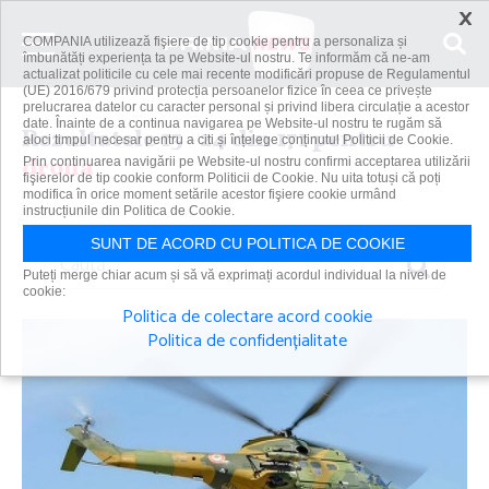
×
COMPANIA utilizează fişiere de tip cookie pentru a personaliza și
îmbunătăți experiența ta pe Website-ul nostru. Te informăm că ne-am
actualizat politicile cu cele mai recente modificări propuse de Regulamentul
(UE) 2016/679 privind protecția persoanelor fizice în ceea ce privește
prelucrarea datelor cu caracter personal și privind libera circulație a acestor
date. Înainte de a continua navigarea pe Website-ul nostru te rugăm să
Rezultatele 13 - 24 din 171 pentru
aloci timpul necesar pentru a citi și înțelege conținutul Politicii de Cookie.
drona
Prin continuarea navigării pe Website-ul nostru confirmi acceptarea utilizării
fişierelor de tip cookie conform Politicii de Cookie. Nu uita totuși că poți
modifica în orice moment setările acestor fişiere cookie urmând
instrucțiunile din Politica de Cookie.
SUNT DE ACORD CU POLITICA DE COOKIE
Caută
Puteți merge chiar acum și să vă exprimați acordul individual la nivel de
cookie:
Politica de colectare acord cookie
Politica de confidențialitate