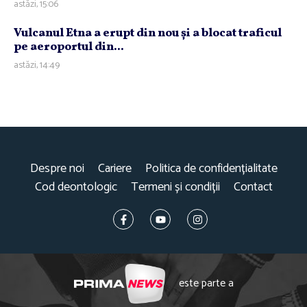
astăzi, 15:06
Vulcanul Etna a erupt din nou şi a blocat traficul
pe aeroportul din...
astăzi, 14:49
Despre noi
Cariere
Politica de confidențialitate
Cod deontologic
Termeni și condiții
Contact
este parte a