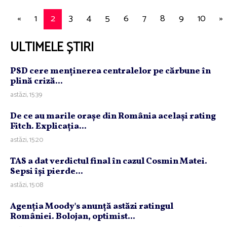
«
1
2
3
4
5
6
7
8
9
10
»
ULTIMELE ȘTIRI
PSD cere menţinerea centralelor pe cărbune în
plină criză...
astăzi, 15:39
De ce au marile oraşe din România acelaşi rating
Fitch. Explicaţia...
astăzi, 15:20
TAS a dat verdictul final în cazul Cosmin Matei.
Sepsi îşi pierde...
astăzi, 15:08
Agenţia Moody's anunţă astăzi ratingul
României. Bolojan, optimist...