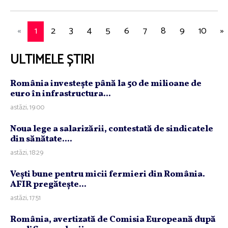
«
1
2
3
4
5
6
7
8
9
10
»
ULTIMELE ȘTIRI
România investeşte până la 50 de milioane de
euro în infrastructura...
astăzi, 19:00
Noua lege a salarizării, contestată de sindicatele
din sănătate....
astăzi, 18:29
Veşti bune pentru micii fermieri din România.
AFIR pregăteşte...
astăzi, 17:51
România, avertizată de Comisia Europeană după