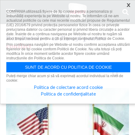
×
COMPANIA utilizează fişiere de tip cookie pentru a personaliza și
îmbunătăți experiența ta pe Website-ul nostru. Te informăm că ne-am
actualizat politicile cu cele mai recente modificări propuse de Regulamentul
(UE) 2016/679 privind protecția persoanelor fizice în ceea ce privește
prelucrarea datelor cu caracter personal și privind libera circulație a acestor
date. Înainte de a continua navigarea pe Website-ul nostru te rugăm să
Rezultatele 1 - 12 din 236 pentru
aloci timpul necesar pentru a citi și înțelege conținutul Politicii de Cookie.
conflict
Prin continuarea navigării pe Website-ul nostru confirmi acceptarea utilizării
fişierelor de tip cookie conform Politicii de Cookie. Nu uita totuși că poți
modifica în orice moment setările acestor fişiere cookie urmând
instrucțiunile din Politica de Cookie.
SUNT DE ACORD CU POLITICA DE COOKIE
Caută
Puteți merge chiar acum și să vă exprimați acordul individual la nivel de
cookie:
Politica de colectare acord cookie
Politica de confidențialitate