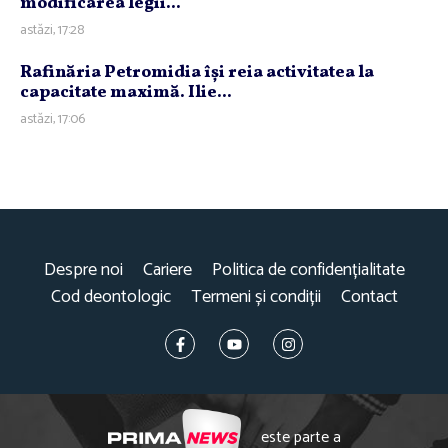
modificarea legii...
astăzi, 17:28
Rafinăria Petromidia îşi reia activitatea la
capacitate maximă. Ilie...
astăzi, 17:06
Despre noi
Cariere
Politica de confidențialitate
Cod deontologic
Termeni și condiții
Contact
este parte a