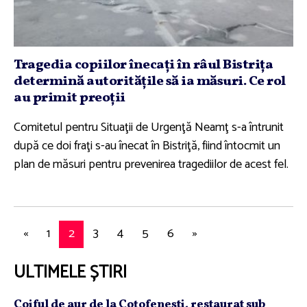
Tragedia copiilor înecaţi în râul Bistriţa
determină autorităţile să ia măsuri. Ce rol
au primit preoţii
Comitetul pentru Situaţii de Urgenţă Neamţ s-a întrunit
după ce doi fraţi s-au înecat în Bistriţă, fiind întocmit un
plan de măsuri pentru prevenirea tragediilor de acest fel.
«
1
2
3
4
5
6
»
ULTIMELE ȘTIRI
Coiful de aur de la Coţofeneşti, restaurat sub