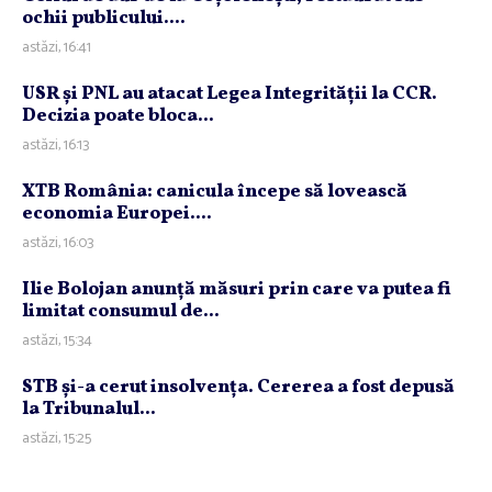
ochii publicului....
astăzi, 16:41
USR şi PNL au atacat Legea Integrităţii la CCR.
Decizia poate bloca...
astăzi, 16:13
XTB România: canicula începe să lovească
economia Europei....
astăzi, 16:03
Ilie Bolojan anunţă măsuri prin care va putea fi
limitat consumul de...
astăzi, 15:34
STB şi-a cerut insolvenţa. Cererea a fost depusă
la Tribunalul...
astăzi, 15:25