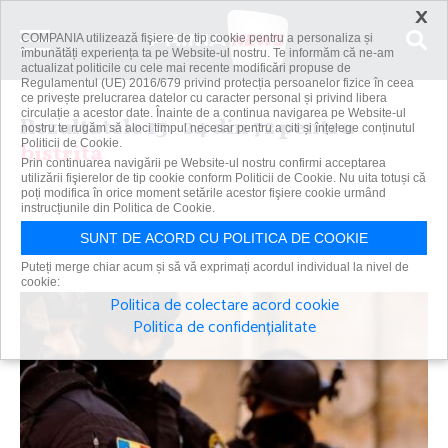
×
COMPANIA utilizează fişiere de tip cookie pentru a personaliza și
îmbunătăți experiența ta pe Website-ul nostru. Te informăm că ne-am
actualizat politicile cu cele mai recente modificări propuse de
Regulamentul (UE) 2016/679 privind protecția persoanelor fizice în ceea
ce privește prelucrarea datelor cu caracter personal și privind libera
circulație a acestor date. Înainte de a continua navigarea pe Website-ul
Rezultatele 13 - 24 din 72 pentru
nostru te rugăm să aloci timpul necesar pentru a citi și înțelege conținutul
Politicii de Cookie.
bistrita
Prin continuarea navigării pe Website-ul nostru confirmi acceptarea
utilizării fişierelor de tip cookie conform Politicii de Cookie. Nu uita totuși că
poți modifica în orice moment setările acestor fişiere cookie urmând
instrucțiunile din Politica de Cookie.
Caută
SUNT DE ACORD CU POLITICA DE COOKIE
Puteți merge chiar acum și să vă exprimați acordul individual la nivel de
cookie:
Politica de colectare acord cookie
Politica de confidențialitate