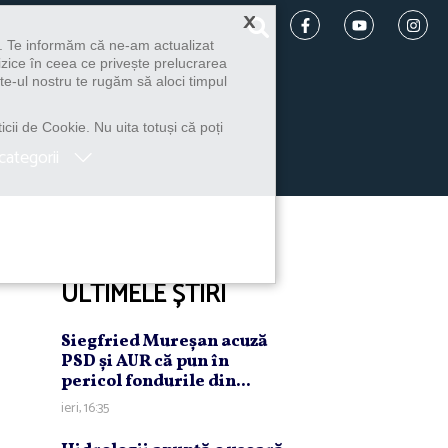
×
u. Te informăm că ne-am actualizat
izice în ceea ce privește prelucrarea
te-ul nostru te rugăm să aloci timpul
icii de Cookie. Nu uita totuși că poți
categorii
ULTIMELE ȘTIRI
Siegfried Mureşan acuză
PSD şi AUR că pun în
pericol fondurile din...
ieri, 16:35