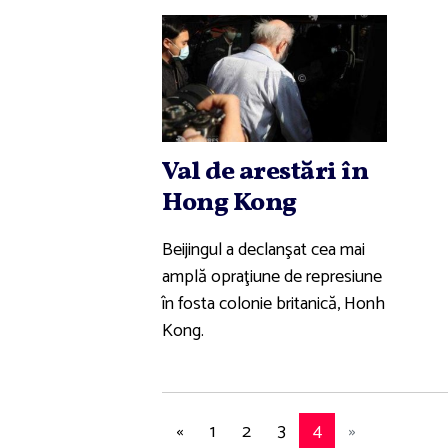
Val de arestări în
Hong Kong
Beijingul a declanşat cea mai
amplă opraţiune de represiune
în fosta colonie britanică, Honh
Kong.
«
1
2
3
4
»