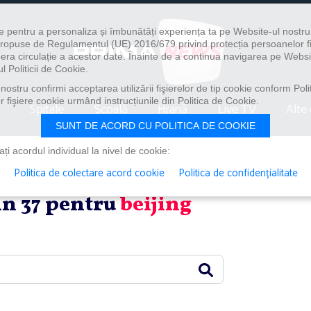
e pentru a personaliza și îmbunătăți experiența ta pe Website-ul nostr
i propuse de Regulamentul (UE) 2016/679 privind protecția persoanelor f
ibera circulație a acestor date. Înainte de a continua navigarea pe Websi
l Politicii de Cookie.
ostru confirmi acceptarea utilizării fişierelor de tip cookie conform Polit
 fişiere cookie urmând instrucțiunile din Politica de Cookie.
Spitale
Școală
Hrană
Live TV
Alte 
SUNT DE ACORD CU POLITICA DE COOKIE
i acordul individual la nivel de cookie:
Politica de colectare acord cookie
Politica de confidențialitate
din 37 pentru
beijing