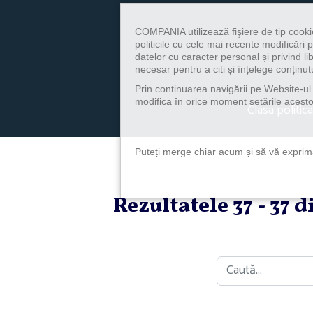
COMPANIA utilizează fişiere de tip cooki
politicile cu cele mai recente modificăr
datelor cu caracter personal și privind l
necesar pentru a citi și înțelege conținutu
Prin continuarea navigării pe Website-ul n
modifica în orice moment setările acestor
Clasa politica
Puteți merge chiar acum și să vă exprimaț
Rezultatele 37 - 37 
Caută