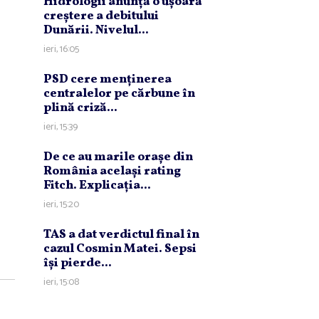
Hidrologii anunţă o uşoară
creştere a debitului
Dunării. Nivelul...
ieri, 16:05
PSD cere menţinerea
centralelor pe cărbune în
plină criză...
ieri, 15:39
De ce au marile oraşe din
România acelaşi rating
Fitch. Explicaţia...
ieri, 15:20
TAS a dat verdictul final în
cazul Cosmin Matei. Sepsi
îşi pierde...
ieri, 15:08