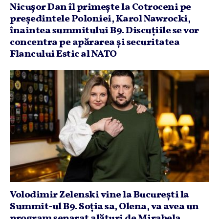
Nicuşor Dan îl primeşte la Cotroceni pe
preşedintele Poloniei, Karol Nawrocki,
înaintea summitului B9. Discuţiile se vor
concentra pe apărarea şi securitatea
Flancului Estic al NATO
Volodimir Zelenski vine la Bucureşti la
Summit-ul B9. Soţia sa, Olena, va avea un
program separat alături de Mirabela