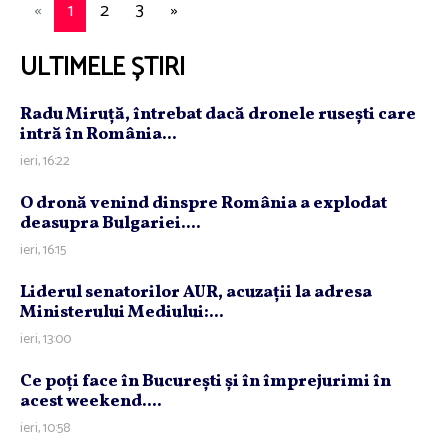
«
1
2
3
»
ULTIMELE ȘTIRI
Radu Miruţă, întrebat dacă dronele ruseşti care
intră în România...
ieri, 16:22
O dronă venind dinspre România a explodat
deasupra Bulgariei....
ieri, 16:15
Liderul senatorilor AUR, acuzaţii la adresa
Ministerului Mediului:...
ieri, 13:00
Ce poţi face în Bucureşti şi în împrejurimi în
acest weekend....
ieri, 10:58