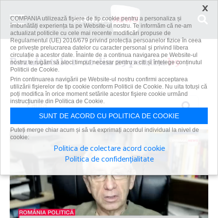
×
COMPANIA utilizează fişiere de tip cookie pentru a personaliza și
îmbunătăți experiența ta pe Website-ul nostru. Te informăm că ne-am
actualizat politicile cu cele mai recente modificări propuse de
Regulamentul (UE) 2016/679 privind protecția persoanelor fizice în ceea
ce privește prelucrarea datelor cu caracter personal și privind libera
circulație a acestor date. Înainte de a continua navigarea pe Website-ul
Rezultatele 1 - 12 din 29 pentru
b9
nostru te rugăm să aloci timpul necesar pentru a citi și înțelege conținutul
Politicii de Cookie.
Prin continuarea navigării pe Website-ul nostru confirmi acceptarea
utilizării fişierelor de tip cookie conform Politicii de Cookie. Nu uita totuși că
poți modifica în orice moment setările acestor fişiere cookie urmând
Caută
instrucțiunile din Politica de Cookie.
SUNT DE ACORD CU POLITICA DE COOKIE
Puteți merge chiar acum și să vă exprimați acordul individual la nivel de
cookie:
Politica de colectare acord cookie
Politica de confidențialitate