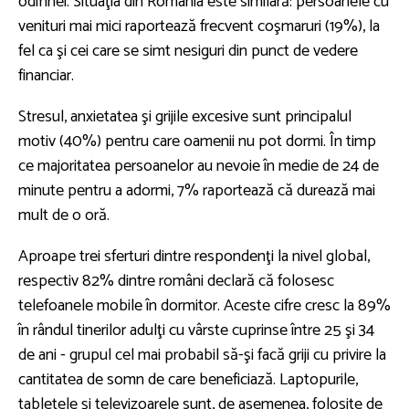
odihnei. Situaţia din România este similară: persoanele cu
venituri mai mici raportează frecvent coşmaruri (19%), la
fel ca şi cei care se simt nesiguri din punct de vedere
financiar.
Stresul, anxietatea şi grijile excesive sunt principalul
motiv (40%) pentru care oamenii nu pot dormi. În timp
ce majoritatea persoanelor au nevoie în medie de 24 de
minute pentru a adormi, 7% raportează că durează mai
mult de o oră.
Aproape trei sferturi dintre respondenţi la nivel global,
respectiv 82% dintre români declară că folosesc
telefoanele mobile în dormitor. Aceste cifre cresc la 89%
în rândul tinerilor adulţi cu vârste cuprinse între 25 şi 34
de ani - grupul cel mai probabil să-şi facă griji cu privire la
cantitatea de somn de care beneficiază. Laptopurile,
tabletele şi televizoarele sunt, de asemenea, folosite de