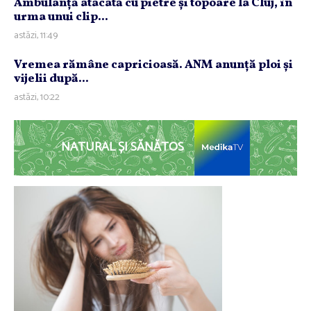
Ambulanţă atacată cu pietre şi topoare la Cluj, în
urma unui clip...
astăzi, 11:49
Vremea rămâne capricioasă. ANM anunţă ploi şi
vijelii după...
astăzi, 10:22
NATURAL ȘI SĂNĂTOS