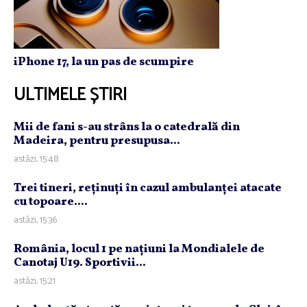
iPhone 17, la un pas de scumpire
ULTIMELE ȘTIRI
Mii de fani s-au strâns la o catedrală din
Madeira, pentru presupusa...
astăzi, 15:48
Trei tineri, reţinuţi în cazul ambulanţei atacate
cu topoare....
astăzi, 15:36
România, locul 1 pe naţiuni la Mondialele de
Canotaj U19. Sportivii...
astăzi, 15:21