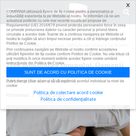
×
COMPANIA utilizează fişiere de tip cookie pentru a personaliza și
îmbunătăți experiența ta pe Website-ul nostru. Te informăm că ne-am
actualizat politicile cu cele mai recente modificări propuse de
Regulamentul (UE) 2016/679 privind protecția persoanelor fizice în ceea
ce privește prelucrarea datelor cu caracter personal și privind libera
circulație a acestor date. Înainte de a continua navigarea pe Website-ul
Acasă
Știri
nostru te rugăm să aloci timpul necesar pentru a citi și înțelege conținutul
Politicii de Cookie.
Ziua mondială a somnului. Oamenii din întreaga lume pierd
Prin continuarea navigării pe Website-ul nostru confirmi acceptarea
anual peste 20 de...
utilizării fişierelor de tip cookie conform Politicii de Cookie. Nu uita totuși că
poți modifica în orice moment setările acestor fişiere cookie urmând
Ziua mondială a somnului. Oamenii
instrucțiunile din Politica de Cookie.
din întreaga lume pierd anual peste
SUNT DE ACORD CU POLITICA DE COOKIE
20 de zile de odihnă
Puteți merge chiar acum și să vă exprimați acordul individual la nivel de
cookie:
Politica de colectare acord cookie
Primanews
|
14 mar 2025
Politica de confidențialitate