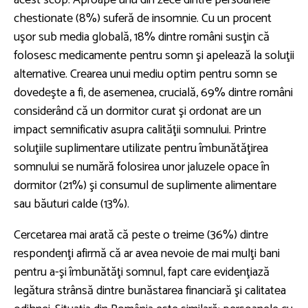
acest scop. Aproape unu din zece dintre persoanele
chestionate (8%) suferă de insomnie. Cu un procent
uşor sub media globală, 18% dintre români susţin că
folosesc medicamente pentru somn şi apelează la soluţii
alternative. Crearea unui mediu optim pentru somn se
dovedeşte a fi, de asemenea, crucială, 69% dintre români
considerând că un dormitor curat şi ordonat are un
impact semnificativ asupra calităţii somnului. Printre
soluţiile suplimentare utilizate pentru îmbunătăţirea
somnului se numără folosirea unor jaluzele opace în
dormitor (21%) şi consumul de suplimente alimentare
sau băuturi calde (13%).
Cercetarea mai arată că peste o treime (36%) dintre
respondenţi afirmă că ar avea nevoie de mai mulţi bani
pentru a-şi îmbunătăţi somnul, fapt care evidenţiază
legătura strânsă dintre bunăstarea financiară şi calitatea