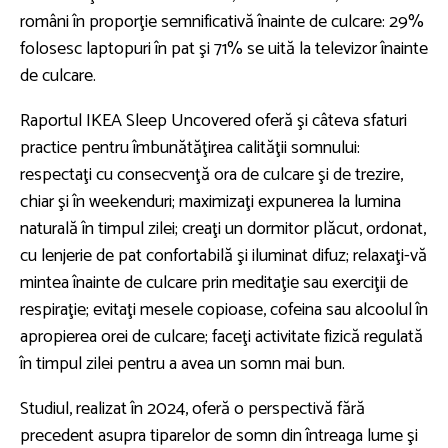
români în proporţie semnificativă înainte de culcare: 29%
folosesc laptopuri în pat şi 71% se uită la televizor înainte
de culcare.
Raportul IKEA Sleep Uncovered oferă şi câteva sfaturi
practice pentru îmbunătăţirea calităţii somnului:
respectaţi cu consecvenţă ora de culcare şi de trezire,
chiar şi în weekenduri; maximizaţi expunerea la lumina
naturală în timpul zilei; creaţi un dormitor plăcut, ordonat,
cu lenjerie de pat confortabilă şi iluminat difuz; relaxaţi-vă
mintea înainte de culcare prin meditaţie sau exerciţii de
respiraţie; evitaţi mesele copioase, cofeina sau alcoolul în
apropierea orei de culcare; faceţi activitate fizică regulată
în timpul zilei pentru a avea un somn mai bun.
Studiul, realizat în 2024, oferă o perspectivă fără
precedent asupra tiparelor de somn din întreaga lume şi