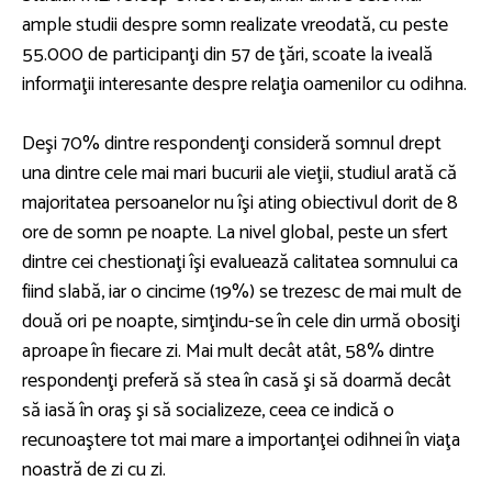
ample studii despre somn realizate vreodată, cu peste
55.000 de participanţi din 57 de ţări, scoate la iveală
informaţii interesante despre relaţia oamenilor cu odihna.
Deşi 70% dintre respondenţi consideră somnul drept
una dintre cele mai mari bucurii ale vieţii, studiul arată că
majoritatea persoanelor nu îşi ating obiectivul dorit de 8
ore de somn pe noapte. La nivel global, peste un sfert
dintre cei chestionaţi îşi evaluează calitatea somnului ca
fiind slabă, iar o cincime (19%) se trezesc de mai mult de
două ori pe noapte, simţindu-se în cele din urmă obosiţi
aproape în fiecare zi. Mai mult decât atât, 58% dintre
respondenţi preferă să stea în casă şi să doarmă decât
să iasă în oraş şi să socializeze, ceea ce indică o
recunoaştere tot mai mare a importanţei odihnei în viaţa
noastră de zi cu zi.