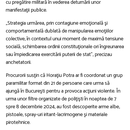
cu pregătire militară în vederea deturnării unor
manifestaţii publice.
„Strategia urmărea, prin contagiune emoţională şi
comportamentală dublată de manipularea emoţiilor
colective, în contextul unui moment de maximă tensiune
socială, schimbarea ordinii constituţionale ori îngreunarea
sau împiedicarea exercitării puterii de stat”, precizau
anchetatorii.
Procurorii susţin că Horaţiu Potra ar fi coordonat un grup
paramilitar format din 21 de persoane care urma să
ajungă în Bucureşti pentru a provoca acţiuni violente. În
urma unor filtre organizate de poliţişti în noaptea de 7
spre 8 decembrie 2024, au fost descoperite arme albe,
pistoale, spray-uri iritant-lacrimogene şi materiale
pirotehnice.