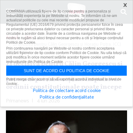
×
COMPANIA utilizează fişiere de tip cookie pentru a personaliza și
îmbunătăți experiența ta pe Website-ul nostru. Te informăm că ne-am
actualizat politicile cu cele mai recente modificări propuse de
Regulamentul (UE) 2016/679 privind protecția persoanelor fizice în ceea
ce privește prelucrarea datelor cu caracter personal și privind libera
circulație a acestor date. Înainte de a continua navigarea pe Website-ul
Acasă
Știri
nostru te rugăm să aloci timpul necesar pentru a citi și înțelege conținutul
Politicii de Cookie.
Zi decisivă pentru Călin Georgescu şi Horaţiu Potra. ICCJ
Prin continuarea navigării pe Website-ul nostru confirmi acceptarea
hotărăşte...
utilizării fişierelor de tip cookie conform Politicii de Cookie. Nu uita totuși că
poți modifica în orice moment setările acestor fişiere cookie urmând
Zi decisivă pentru Călin Georgescu şi
instrucțiunile din Politica de Cookie.
Horaţiu Potra. ICCJ hotărăşte dacă
SUNT DE ACORD CU POLITICA DE COOKIE
procesul privind acţiuni împotriva
Puteți merge chiar acum și să vă exprimați acordul individual la nivel de
cookie:
ordinii constituţionale poate începe
Politica de colectare acord cookie
Politica de confidențialitate
Primanews
|
4 iun 2026