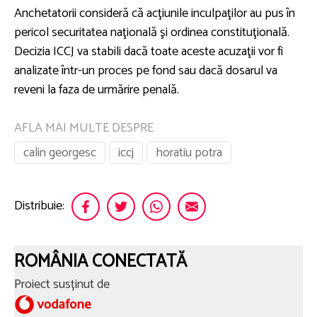
Anchetatorii consideră că acţiunile inculpaţilor au pus în
pericol securitatea naţională şi ordinea constituţională.
Decizia ICCJ va stabili dacă toate aceste acuzaţii vor fi
analizate într-un proces pe fond sau dacă dosarul va
reveni la faza de urmărire penală.
AFLA MAI MULTE DESPRE
calin georgesc
iccj
horatiu potra
Distribuie:
ROMÂNIA CONECTATĂ
Proiect susținut de