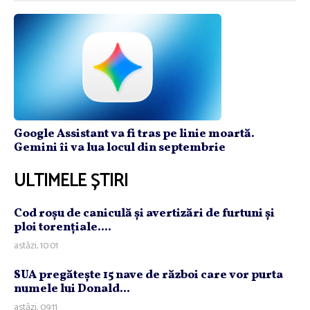
Google Assistant va fi tras pe linie moartă.
Gemini îi va lua locul din septembrie
ULTIMELE ȘTIRI
Cod roşu de caniculă şi avertizări de furtuni şi
ploi torenţiale....
astăzi, 10:01
SUA pregăteşte 15 nave de război care vor purta
numele lui Donald...
astăzi, 09:11