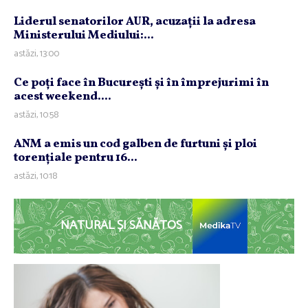
Liderul senatorilor AUR, acuzaţii la adresa
Ministerului Mediului:...
astăzi, 13:00
Ce poţi face în Bucureşti şi în împrejurimi în
acest weekend....
astăzi, 10:58
ANM a emis un cod galben de furtuni şi ploi
torenţiale pentru 16...
astăzi, 10:18
NATURAL ȘI SĂNĂTOS