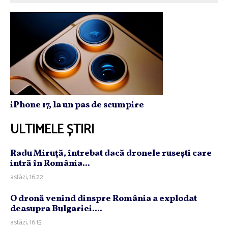
iPhone 17, la un pas de scumpire
ULTIMELE ȘTIRI
Radu Miruţă, întrebat dacă dronele ruseşti care
intră în România...
astăzi, 16:22
O dronă venind dinspre România a explodat
deasupra Bulgariei....
astăzi, 16:15