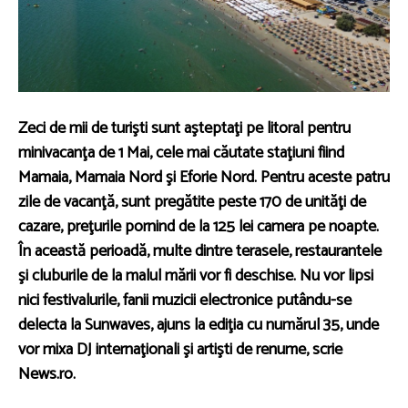
Zeci de mii de turişti sunt aşteptaţi pe litoral pentru
minivacanţa de 1 Mai, cele mai căutate staţiuni fiind
Mamaia, Mamaia Nord şi Eforie Nord. Pentru aceste patru
zile de vacanţă, sunt pregătite peste 170 de unităţi de
cazare, preţurile pornind de la 125 lei camera pe noapte.
În această perioadă, multe dintre terasele, restaurantele
şi cluburile de la malul mării vor fi deschise. Nu vor lipsi
nici festivalurile, fanii muzicii electronice putându-se
delecta la Sunwaves, ajuns la ediţia cu numărul 35, unde
vor mixa DJ internaţionali şi artişti de renume, scrie
News.ro.