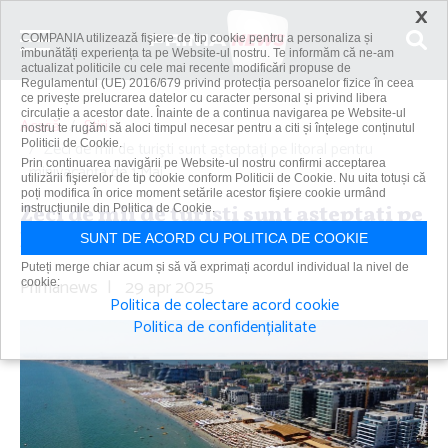
×
COMPANIA utilizează fişiere de tip cookie pentru a personaliza și
îmbunătăți experiența ta pe Website-ul nostru. Te informăm că ne-am
actualizat politicile cu cele mai recente modificări propuse de
Regulamentul (UE) 2016/679 privind protecția persoanelor fizice în ceea
ce privește prelucrarea datelor cu caracter personal și privind libera
circulație a acestor date. Înainte de a continua navigarea pe Website-ul
Acasă
Știri
nostru te rugăm să aloci timpul necesar pentru a citi și înțelege conținutul
Politicii de Cookie.
Zeci de mii de turişti sunt aşteptaţi pe litoral pentru
Prin continuarea navigării pe Website-ul nostru confirmi acceptarea
minivacanţa de 1 Mai
utilizării fişierelor de tip cookie conform Politicii de Cookie. Nu uita totuși că
poți modifica în orice moment setările acestor fişiere cookie urmând
Zeci de mii de turişti sunt aşteptaţi pe
instrucțiunile din Politica de Cookie.
litoral pentru minivacanţa de 1 Mai
SUNT DE ACORD CU POLITICA DE COOKIE
Puteți merge chiar acum și să vă exprimați acordul individual la nivel de
Primanews
|
29 apr 2025
cookie:
Politica de colectare acord cookie
Politica de confidențialitate