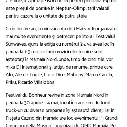
Costineşti. Aproape 600 de lei pentru perioada 1-4 mai
este preţul de pornire în Neptun-Olimp, tarif valabil
pentru cazare la o unitate de patru stele.
Ca în fiecare an, în minivacanţa de 1 Mai vor fi organizate
mai multe evenimente şi petreceri pe litoral. Festivalul
Sunwaves, ajuns la ediţia cu numărul 35, va avea loc în
perioada 1-5 mai, iar fanii muzicii electronice sunt
aşteptaţi în Mamaia Nord, unde, timp de cinci zile, vor
mixa DJ internaţionali şi artişti de renume, printre care:
Alci, Ale de Tuglie, Loco Dice, Mahony, Marco Carola,
Priku, Ricardo Villalobos.
Festival du Bonheur revine în zona Mamaia Nord în
perioada 30 aprilie – 4 mai, locul în care zeci de food
truck-uri cu diverse preparate îşi aşteaptă clienţii, iar în
Piaţeta Cazino din Mamaia are loc evenimentul ”I Grandi
Campioni della Musica”, organizat de OMD Mamaia. Pe