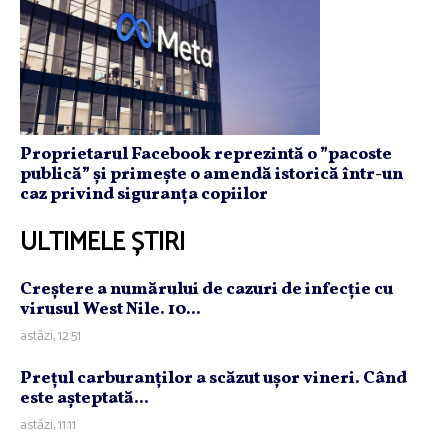
Proprietarul Facebook reprezintă o ”pacoste
publică” și primește o amendă istorică într-un
caz privind siguranța copiilor
ULTIMELE ȘTIRI
Creştere a numărului de cazuri de infecţie cu
virusul West Nile. 10...
astăzi, 12:51
Preţul carburanţilor a scăzut uşor vineri. Când
este aşteptată...
astăzi, 11:11