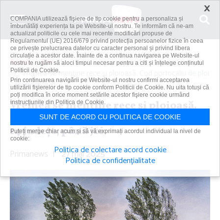
×
COMPANIA utilizează fişiere de tip cookie pentru a personaliza și
îmbunătăți experiența ta pe Website-ul nostru. Te informăm că ne-am
actualizat politicile cu cele mai recente modificări propuse de
Regulamentul (UE) 2016/679 privind protecția persoanelor fizice în ceea
ce privește prelucrarea datelor cu caracter personal și privind libera
circulație a acestor date. Înainte de a continua navigarea pe Website-ul
Acasă
Știri
nostru te rugăm să aloci timpul necesar pentru a citi și înțelege conținutul
Politicii de Cookie.
Vremea se menţine rece şi ploioasă. Cod portocaliu de ploi
Prin continuarea navigării pe Website-ul nostru confirmi acceptarea
abundente în...
utilizării fişierelor de tip cookie conform Politicii de Cookie. Nu uita totuși că
poți modifica în orice moment setările acestor fişiere cookie urmând
Vremea se menţine rece şi ploioasă.
instrucțiunile din Politica de Cookie.
Cod portocaliu de ploi abundente în
SUNT DE ACORD CU POLITICA DE COOKIE
14 judeţe, până joi
Puteți merge chiar acum și să vă exprimați acordul individual la nivel de
cookie:
Politica de colectare acord cookie
Primanews
|
27 mai 2025
Politica de confidențialitate