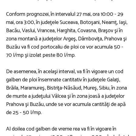
Conform prognozei, în intervalul 27 mai, ora 10:00 - 29
mai, ora 3:00, în judeţele Suceava, Botoşani, Neamţ, Iaşi,
Bacău, Vaslui, Vrancea, Harghita, Covasna, Braşov şi în
zona montană a judeţelor Argeş, Dâmboviţa, Prahova şi
Buzău va fi cod portocaliu de ploi ce vor acumula 50 -
70 l/mp şi izolat peste 80 l/mp.
De asemenea, în acelaşi interval, va fi în vigoare un cod
galben de ploi însemnate cantitativ în judeţele Galaţi,
Brăila, Maramureş, Bistriţa-Năsăud, Mureş, Sibiu, în zona
de munte a judeţului Vâlcea şi în zona joasă a judeţelor
Prahova şi Buzău, unde se vor acumula cantităţi de apă
de 25 - 50 l/mp.
Al doilea cod galben de vreme rea va fi în vigoare în