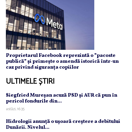
Proprietarul Facebook reprezintă o ”pacoste
publică” și primește o amendă istorică într-un
caz privind siguranța copiilor
ULTIMELE ȘTIRI
Siegfried Mureşan acuză PSD şi AUR că pun în
pericol fondurile din...
astăzi, 16:35
Hidrologii anunţă o uşoară creştere a debitului
Dunării. Nivelul...