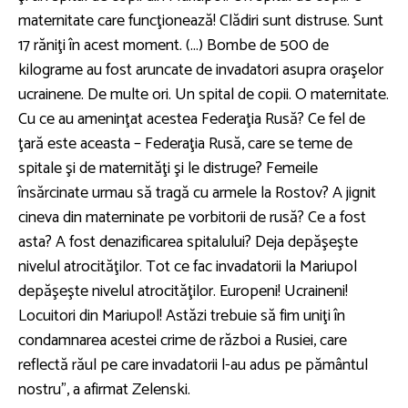
maternitate care funcţionează! Clădiri sunt distruse. Sunt
17 răniţi în acest moment. (...) Bombe de 500 de
kilograme au fost aruncate de invadatori asupra oraşelor
ucrainene. De multe ori. Un spital de copii. O maternitate.
Cu ce au ameninţat acestea Federaţia Rusă? Ce fel de
ţară este aceasta – Federaţia Rusă, care se teme de
spitale şi de maternităţi şi le distruge? Femeile
însărcinate urmau să tragă cu armele la Rostov? A jignit
cineva din materninate pe vorbitorii de rusă? Ce a fost
asta? A fost denazificarea spitalului? Deja depăşeşte
nivelul atrocităţilor. Tot ce fac invadatorii la Mariupol
depăşeşte nivelul atrocităţilor. Europeni! Ucraineni!
Locuitori din Mariupol! Astăzi trebuie să fim uniţi în
condamnarea acestei crime de război a Rusiei, care
reflectă răul pe care invadatorii l-au adus pe pământul
nostru”, a afirmat Zelenski.