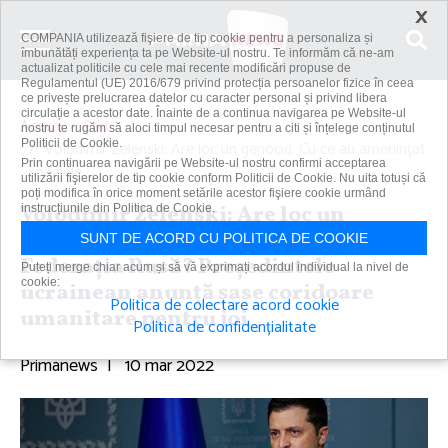
×
COMPANIA utilizează fişiere de tip cookie pentru a personaliza și
îmbunătăți experiența ta pe Website-ul nostru. Te informăm că ne-am
actualizat politicile cu cele mai recente modificări propuse de
Regulamentul (UE) 2016/679 privind protecția persoanelor fizice în ceea
ce privește prelucrarea datelor cu caracter personal și privind libera
circulație a acestor date. Înainte de a continua navigarea pe Website-ul
Acasă
Știri
nostru te rugăm să aloci timpul necesar pentru a citi și înțelege conținutul
Politicii de Cookie.
Volodimir Zelenski: Are loc un genocid. Cu ce au ameninţat
Prin continuarea navigării pe Website-ul nostru confirmi acceptarea
spitalele...
utilizării fişierelor de tip cookie conform Politicii de Cookie. Nu uita totuși că
poți modifica în orice moment setările acestor fişiere cookie urmând
Volodimir Zelenski: Are loc un
instrucțiunile din Politica de Cookie.
genocid. Cu ce au ameninţat spitalele
SUNT DE ACORD CU POLITICA DE COOKIE
Federaţia Rusă? Preşedintele
Puteți merge chiar acum și să vă exprimați acordul individual la nivel de
cookie:
ucrainean anunţă şase coridoare
Politica de colectare acord cookie
umanitare pentru joi
Politica de confidențialitate
Primanews
|
10 mar 2022