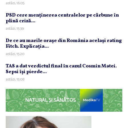
astăzi, 16:05
PSD cere menţinerea centralelor pe cărbune în
plină criză...
astăzi, 15:39
De ce au marile oraşe din România acelaşi rating
Fitch. Explicaţia...
astăzi, 15:20
TAS a dat verdictul final în cazul Cosmin Matei.
Sepsi îşi pierde...
astăzi, 15:08
NATURAL ȘI SĂNĂTOS