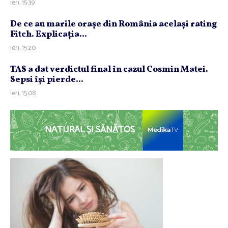
ieri, 15:39
De ce au marile oraşe din România acelaşi rating
Fitch. Explicaţia...
ieri, 15:20
TAS a dat verdictul final în cazul Cosmin Matei.
Sepsi îşi pierde...
ieri, 15:08
NATURAL ȘI SĂNĂTOS