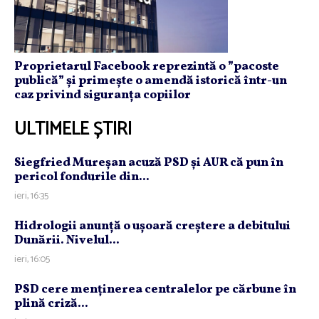
Proprietarul Facebook reprezintă o ”pacoste
publică” și primește o amendă istorică într-un
caz privind siguranța copiilor
ULTIMELE ȘTIRI
Siegfried Mureşan acuză PSD şi AUR că pun în
pericol fondurile din...
ieri, 16:35
Hidrologii anunţă o uşoară creştere a debitului
Dunării. Nivelul...
ieri, 16:05
PSD cere menţinerea centralelor pe cărbune în
plină criză...