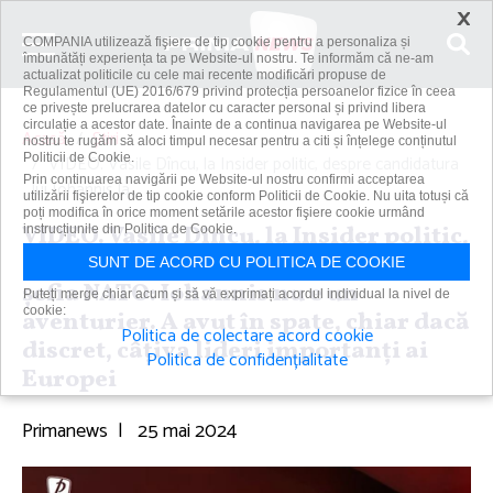
×
COMPANIA utilizează fişiere de tip cookie pentru a personaliza și
îmbunătăți experiența ta pe Website-ul nostru. Te informăm că ne-am
actualizat politicile cu cele mai recente modificări propuse de
Regulamentul (UE) 2016/679 privind protecția persoanelor fizice în ceea
ce privește prelucrarea datelor cu caracter personal și privind libera
circulație a acestor date. Înainte de a continua navigarea pe Website-ul
Acasă
Știri
nostru te rugăm să aloci timpul necesar pentru a citi și înțelege conținutul
Politicii de Cookie.
VIDEO. Vasile Dîncu, la Insider politic, despre candidatura
Prin continuarea navigării pe Website-ul nostru confirmi acceptarea
lui Iohannis la...
utilizării fişierelor de tip cookie conform Politicii de Cookie. Nu uita totuși că
poți modifica în orice moment setările acestor fişiere cookie urmând
VIDEO. Vasile Dîncu, la Insider politic,
instrucțiunile din Politica de Cookie.
despre candidatura lui Iohannis la
SUNT DE ACORD CU POLITICA DE COOKIE
şefia NATO: Iohannis nu e un
Puteți merge chiar acum și să vă exprimați acordul individual la nivel de
cookie:
aventurier. A avut în spate, chiar dacă
Politica de colectare acord cookie
discret, câţiva lideri importanţi ai
Politica de confidențialitate
Europei
Primanews
|
25 mai 2024