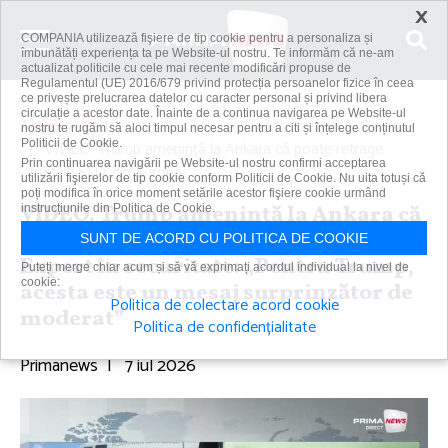
×
COMPANIA utilizează fişiere de tip cookie pentru a personaliza și
îmbunătăți experiența ta pe Website-ul nostru. Te informăm că ne-am
actualizat politicile cu cele mai recente modificări propuse de
Regulamentul (UE) 2016/679 privind protecția persoanelor fizice în ceea
ce privește prelucrarea datelor cu caracter personal și privind libera
circulație a acestor date. Înainte de a continua navigarea pe Website-ul
Acasă
Știri
nostru te rugăm să aloci timpul necesar pentru a citi și înțelege conținutul
Politicii de Cookie.
VIDEO. Trump ameninţă la Ankara că poate retrage
Prin continuarea navigării pe Website-ul nostru confirmi acceptarea
trupele SUA din Europa....
utilizării fişierelor de tip cookie conform Politicii de Cookie. Nu uita totuși că
poți modifica în orice moment setările acestor fişiere cookie urmând
VIDEO. Trump ameninţă la Ankara că
instrucțiunile din Politica de Cookie.
poate retrage trupele SUA din Europa.
SUNT DE ACORD CU POLITICA DE COOKIE
Expert în securitate: „Pentru Trump,
Puteți merge chiar acum și să vă exprimați acordul individual la nivel de
cookie:
acesta este un mesaj surprinzător de
Politica de colectare acord cookie
moderat”
Politica de confidențialitate
Primanews
|
7 iul 2026