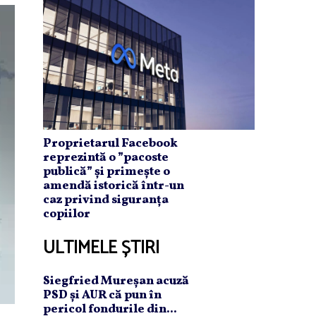
Proprietarul Facebook
reprezintă o ”pacoste
publică” și primește o
amendă istorică într-un
caz privind siguranța
copiilor
ULTIMELE ȘTIRI
Siegfried Mureşan acuză
PSD şi AUR că pun în
pericol fondurile din...