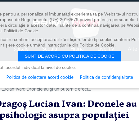
e pentru a personaliza și îmbunătăți experiența ta pe Website-ul nostr
i propuse de Regulamentul (UE) 2016/679 privind protecția persoanelor f
ibera circulație a acestor date. Înainte de a continua navigarea pe Websi
l Politicii de Cookie.
ostru confirmi acceptarea utilizării fişierelor de tip cookie conform Polit
 fişiere cookie urmând instrucțiunile din Politica de Cookie.
Spitale
Școală
Hrană
Live TV
Alte 
SUNT DE ACORD CU POLITICA DE COOKIE
i acordul individual la nivel de cookie:
Politica de colectare acord cookie
Politica de confidențialitate
ucian Ivan: Dronele au şi un puternic efect...
Dragoş Lucian Ivan: Dronele au
t psihologic asupra populaţiei