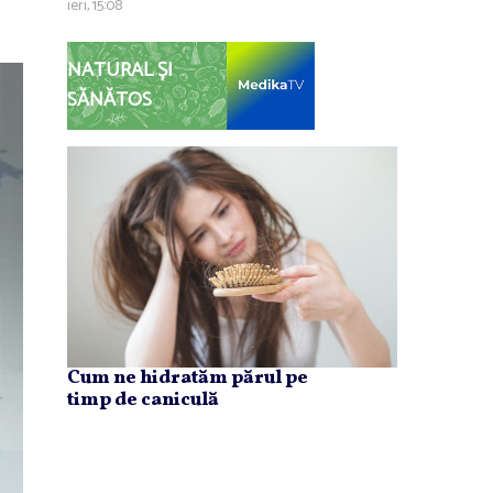
ieri, 15:08
NATURAL ȘI
SĂNĂTOS
Cum ne hidratăm părul pe
timp de caniculă