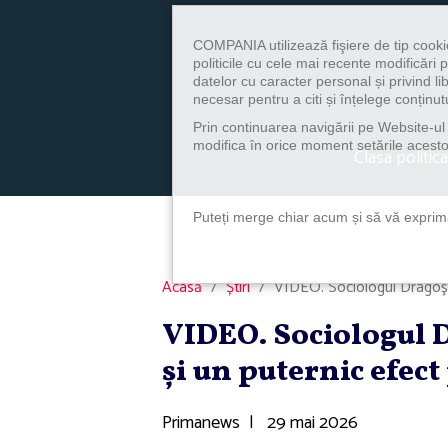
COMPANIA utilizează fişiere de tip cooki
politicile cu cele mai recente modificăr
datelor cu caracter personal și privind l
necesar pentru a citi și înțelege conținutu
Prin continuarea navigării pe Website-ul n
modifica în orice moment setările acestor
Clasa politica
Puteți merge chiar acum și să vă exprimaț
Acasă
Știri
VIDEO. Sociologul Dragoş L
VIDEO. Sociologul 
şi un puternic efec
Primanews
|
29 mai 2026