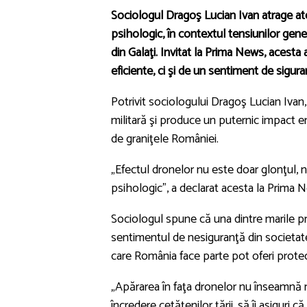
Sociologul
Dragoş Lucian Ivan
atrage ate
psihologic, în contextul tensiunilor gen
din
Galaţi
. Invitat la
Prima News
, acesta
eficiente, ci şi de un sentiment de siguran
Potrivit sociologului
Dragoş Lucian Ivan
militară şi produce un puternic impact em
de graniţele României.
„Efectul dronelor nu este doar glonţul, n
psihologic”, a declarat acesta la
Prima 
Sociologul spune că una dintre marile p
sentimentul de nesiguranţă din societate 
care România face parte pot oferi protec
„Apărarea în faţa dronelor nu înseamnă n
încredere cetăţenilor ţării, să îi asiguri 