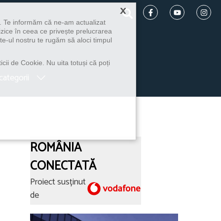
×
u. Te informăm că ne-am actualizat
izice în ceea ce privește prelucrarea
te-ul nostru te rugăm să aloci timpul
icii de Cookie. Nu uita totuși că poți
categorii
ROMÂNIA
CONECTATĂ
Proiect susținut
de