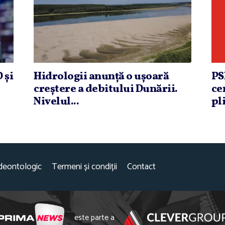
 şi
Hidrologii anunţă o uşoară
PS
creştere a debitului Dunării.
ce
Nivelul...
pli
deontologic
Termeni și condiții
Contact
este parte a