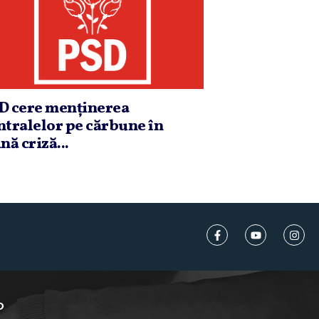
D cere menţinerea
ntralelor pe cărbune în
nă criză...