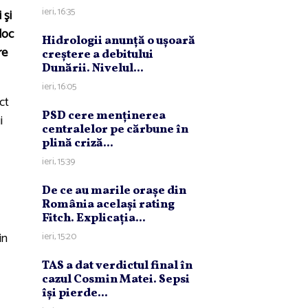
ieri, 16:35
 şi
loc
Hidrologii anunţă o uşoară
re
creştere a debitului
Dunării. Nivelul...
ieri, 16:05
ct
PSD cere menţinerea
i
centralelor pe cărbune în
plină criză...
ieri, 15:39
De ce au marile oraşe din
România acelaşi rating
Fitch. Explicaţia...
in
ieri, 15:20
TAS a dat verdictul final în
cazul Cosmin Matei. Sepsi
îşi pierde...