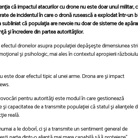
nţia că impactul atacurilor cu drone nu este doar unul militar, ci
erate de incidentul în care o dronă rusească a explodat într-un b
 a subliniat că populaţia are nevoie nu doar de sisteme de apăra
ţă şi încredere din partea autorităţilor.
, efectul dronelor asupra populaţiei depăşeşte dimensiunea stri
oţional şi psihologic, mai ales în contextul apropierii războiulu
u este doar efectul tipic al unei arme. Drona are şi impact
News
.
rovocări pentru autorităţi este modul în care gestionează
şi capacitatea de a transmite populaţiei că statul şi alianţele d
ţie reală.
umai a le doborî, ci şi a transmite un sentiment general de
că eşti parte dintr-o alianţă mai mare capabilă să îi protejeze”,