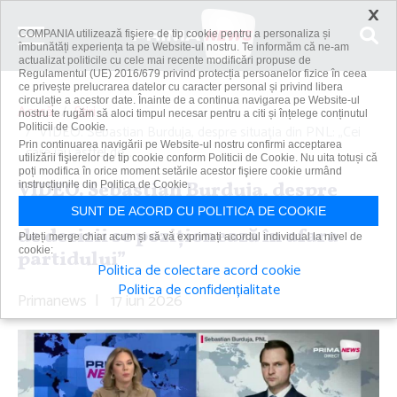
×
COMPANIA utilizează fişiere de tip cookie pentru a personaliza și
îmbunătăți experiența ta pe Website-ul nostru. Te informăm că ne-am
actualizat politicile cu cele mai recente modificări propuse de
Regulamentul (UE) 2016/679 privind protecția persoanelor fizice în ceea
ce privește prelucrarea datelor cu caracter personal și privind libera
circulație a acestor date. Înainte de a continua navigarea pe Website-ul
Acasă
Știri
nostru te rugăm să aloci timpul necesar pentru a citi și înțelege conținutul
Politicii de Cookie.
VIDEO. Sebastian Burduja, despre situaţia din PNL: „Cei
Prin continuarea navigării pe Website-ul nostru confirmi acceptarea
care iau astfel de...
utilizării fişierelor de tip cookie conform Politicii de Cookie. Nu uita totuși că
poți modifica în orice moment setările acestor fişiere cookie urmând
VIDEO. Sebastian Burduja, despre
instrucțiunile din Politica de Cookie.
situaţia din PNL: „Cei care iau astfel
SUNT DE ACORD CU POLITICA DE COOKIE
de decizii se poziţionează în afara
Puteți merge chiar acum și să vă exprimați acordul individual la nivel de
cookie:
partidului”
Politica de colectare acord cookie
Politica de confidențialitate
Primanews
|
17 iun 2026