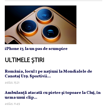
iPhone 17, la un pas de scumpire
ULTIMELE ȘTIRI
România, locul 1 pe naţiuni la Mondialele de
Canotaj U19. Sportivii...
astăzi, 15:21
Ambulanţă atacată cu pietre şi topoare la Cluj, în
urma unui clip...
astăzi, 11:49