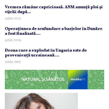
Vremea rămâne capricioasă. ANM anunţă ploi şi
vijelii după...
astăzi, 10:22
Operaţiunea de scufundare a barjelor în Dunăre
a fost finalizată....
astăzi, 10:04
Drona care a explodat în Ungaria este de
provenienţă ucraineană....
astăzi, 09:51
NATURAL ȘI SĂNĂTOS