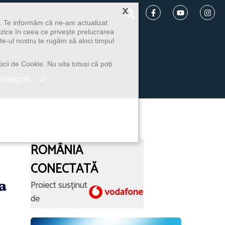
×
u. Te informăm că ne-am actualizat
izice în ceea ce privește prelucrarea
te-ul nostru te rugăm să aloci timpul
icii de Cookie. Nu uita totuși că poți
categorii
ROMÂNIA
CONECTATĂ
a
Proiect susținut
de