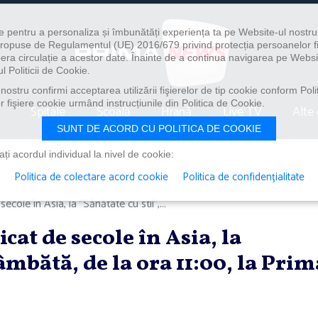
e pentru a personaliza și îmbunătăți experiența ta pe Website-ul nostr
i propuse de Regulamentul (UE) 2016/679 privind protecția persoanelor f
ibera circulație a acestor date. Înainte de a continua navigarea pe Websi
l Politicii de Cookie.
ostru confirmi acceptarea utilizării fişierelor de tip cookie conform Polit
 fişiere cookie urmând instrucțiunile din Politica de Cookie.
Spitale
Școală
Hrană
Live TV
Alte 
SUNT DE ACORD CU POLITICA DE COOKIE
i acordul individual la nivel de cookie:
Politica de colectare acord cookie
Politica de confidențialitate
cole în Asia, la ”Sănătate cu stil”,...
cat de secole în Asia, la
sâmbătă, de la ora 11:00, la Prim