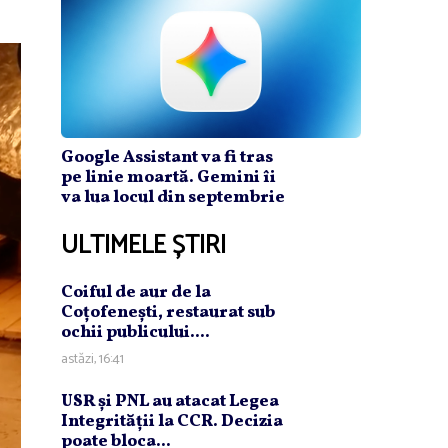
Google Assistant va fi tras
pe linie moartă. Gemini îi
va lua locul din septembrie
ULTIMELE ȘTIRI
Coiful de aur de la
Coţofeneşti, restaurat sub
ochii publicului....
astăzi, 16:41
USR şi PNL au atacat Legea
Integrităţii la CCR. Decizia
poate bloca...