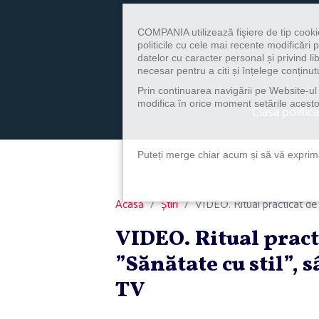
COMPANIA utilizează fişiere de tip cooki
politicile cu cele mai recente modificăr
datelor cu caracter personal și privind l
necesar pentru a citi și înțelege conținutu
Prin continuarea navigării pe Website-ul n
modifica în orice moment setările acestor
Clasa politica
Puteți merge chiar acum și să vă exprimaț
Acasă
Știri
VIDEO. Ritual practicat de se
VIDEO. Ritual practi
”Sănătate cu stil”, 
TV