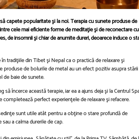
e să capete popularitate şi la noi. Terapia cu sunete produse de
intre cele mai eficiente forme de meditaţie şi de reconectare cu
es, de insomnii şi chiar de anumite dureri, deoarece induce o st
în tradiţiile din Tibet şi Nepal ca o practică de relaxare şi
ile produse de bolurile de metal au un efect pozitiv asupra stării
fel de baie de sunete.
să încerce această terapie, iar ea a ajuns deja şi la Centrul Sp
e completează perfect experienţele de relaxare şi refacere.
şedinţe sunt utile atât pentru a obţine o stare profundă de
e sau a calma durerile de cap.
i din emisiunea „Sănătate cu stil”, de la Prima TV. Sâmbătă, de 