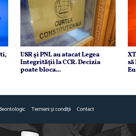
ti,
USR şi PNL au atacat Legea
XT
Integrităţii la CCR. Decizia
să
poate bloca...
Eu
deontologic
Termeni și condiții
Contact