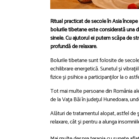
Ritual practicat de secole în Asia încep
bolurile tibetane este considerată una d
sinele. Cu ajutorul ei putem scăpa de str
profundă de relaxare.
Bolurile tibetane sunt folosite de secole 
echilibrare energetică. Sunetul şi vibraţi
fizice şi psihice a participanţilor la o ast
Tot mai multe persoane din România aleg 
de la Vaţa Băi în judeţul Hunedoara, und
Alături de tratamentul alopat, astfel de 
relaxare, cât şi pentru a alunga insomniil
Mai multe despre terapia cu sunete aflaţ