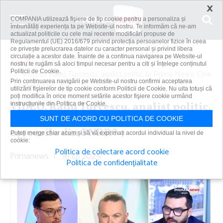
×
COMPANIA utilizează fişiere de tip cookie pentru a personaliza și
îmbunătăți experiența ta pe Website-ul nostru. Te informăm că ne-am
actualizat politicile cu cele mai recente modificări propuse de
Regulamentul (UE) 2016/679 privind protecția persoanelor fizice în ceea
ce privește prelucrarea datelor cu caracter personal și privind libera
circulație a acestor date. Înainte de a continua navigarea pe Website-ul
Acasă
Știri
nostru te rugăm să aloci timpul necesar pentru a citi și înțelege conținutul
Politicii de Cookie.
VIDEO. Radu Turcescu, analist politic, la Prima News: Cine
Prin continuarea navigării pe Website-ul nostru confirmi acceptarea
răspunde de...
utilizării fişierelor de tip cookie conform Politicii de Cookie. Nu uita totuși că
poți modifica în orice moment setările acestor fişiere cookie urmând
VIDEO. Radu Turcescu, analist politic,
instrucțiunile din Politica de Cookie.
la Prima News: Cine răspunde de
SUNT DE ACORD CU POLITICA DE COOKIE
eşecurile din PNRR?
Puteți merge chiar acum și să vă exprimați acordul individual la nivel de
cookie:
Politica de colectare acord cookie
Primanews
|
16 iul 2025
Politica de confidențialitate