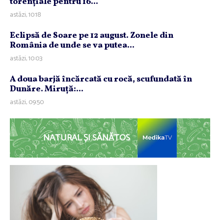
torenţiale pentru 16...
astăzi, 10:18
Eclipsă de Soare pe 12 august. Zonele din
România de unde se va putea...
astăzi, 10:03
A doua barjă încărcată cu rocă, scufundată în
Dunăre. Miruţă:...
astăzi, 09:50
NATURAL ȘI SĂNĂTOS