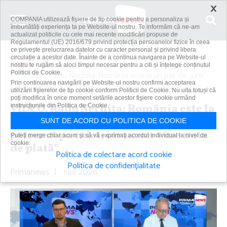
×
COMPANIA utilizează fişiere de tip cookie pentru a personaliza și
îmbunătăți experiența ta pe Website-ul nostru. Te informăm că ne-am
actualizat politicile cu cele mai recente modificări propuse de
Regulamentul (UE) 2016/679 privind protecția persoanelor fizice în ceea
ce privește prelucrarea datelor cu caracter personal și privind libera
circulație a acestor date. Înainte de a continua navigarea pe Website-ul
Acasă
Știri
nostru te rugăm să aloci timpul necesar pentru a citi și înțelege conținutul
Politicii de Cookie.
VIDEO. Radu Nechita: România este la un pas de „junk”.
Prin continuarea navigării pe Website-ul nostru confirmi acceptarea
„Am băut şi...
utilizării fişierelor de tip cookie conform Politicii de Cookie. Nu uita totuși că
poți modifica în orice moment setările acestor fişiere cookie urmând
VIDEO. Radu Nechita: România este la
instrucțiunile din Politica de Cookie.
un pas de „junk”. „Am băut şi am
SUNT DE ACORD CU POLITICA DE COOKIE
petrecut pe caiet, iar acum vine nota
Puteți merge chiar acum și să vă exprimați acordul individual la nivel de
cookie:
de plată”
Politica de colectare acord cookie
Politica de confidențialitate
Primanews
|
1 iul 2026