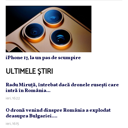
iPhone 17, la un pas de scumpire
ULTIMELE ȘTIRI
Radu Miruţă, întrebat dacă dronele ruseşti care
intră în România...
ieri, 16:22
O dronă venind dinspre România a explodat
deasupra Bulgariei....
ieri, 16:15