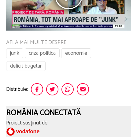
AFLA MAI MULTE DESPRE
junk
criza politica
economie
deficit bugetar
Distribuie:
ROMÂNIA CONECTATĂ
Proiect susținut de