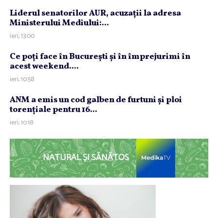
Liderul senatorilor AUR, acuzaţii la adresa
Ministerului Mediului:...
ieri, 13:00
Ce poţi face în Bucureşti şi în împrejurimi în
acest weekend....
ieri, 10:58
ANM a emis un cod galben de furtuni şi ploi
torenţiale pentru 16...
ieri, 10:18
NATURAL ȘI SĂNĂTOS