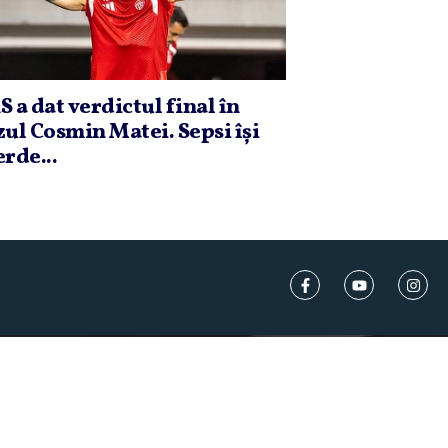
S a dat verdictul final în
zul Cosmin Matei. Sepsi îşi
erde...