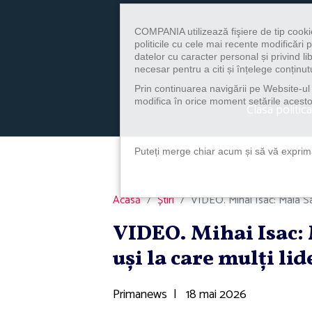
COMPANIA utilizează fişiere de tip cooki
politicile cu cele mai recente modificăr
datelor cu caracter personal și privind l
necesar pentru a citi și înțelege conținutu
Prin continuarea navigării pe Website-ul n
modifica în orice moment setările acestor
Clasa politica
Puteți merge chiar acum și să vă exprimaț
Acasă
Știri
VIDEO. Mihai Isac: Maia San
VIDEO. Mihai Isac:
uşi la care mulţi lid
Primanews
|
18 mai 2026