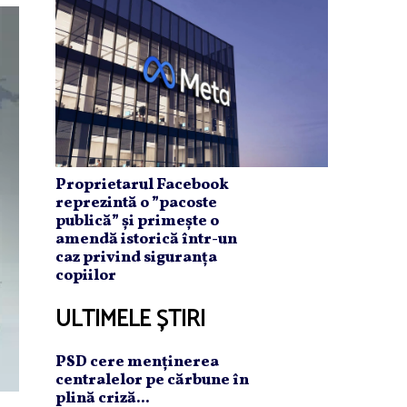
Proprietarul Facebook
reprezintă o ”pacoste
publică” și primește o
amendă istorică într-un
caz privind siguranța
copiilor
ULTIMELE ȘTIRI
PSD cere menţinerea
centralelor pe cărbune în
plină criză...