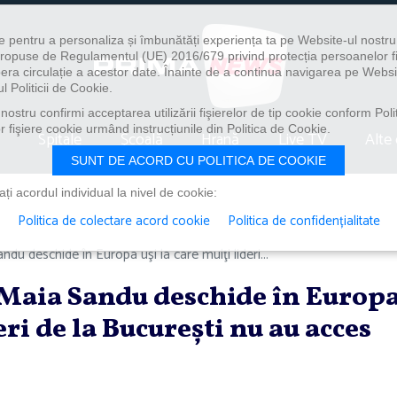
e pentru a personaliza și îmbunătăți experiența ta pe Website-ul nostr
i propuse de Regulamentul (UE) 2016/679 privind protecția persoanelor f
ibera circulație a acestor date. Înainte de a continua navigarea pe Websi
l Politicii de Cookie.
ostru confirmi acceptarea utilizării fişierelor de tip cookie conform Polit
 fişiere cookie urmând instrucțiunile din Politica de Cookie.
Spitale
Școală
Hrană
Live TV
Alte 
SUNT DE ACORD CU POLITICA DE COOKIE
i acordul individual la nivel de cookie:
Politica de colectare acord cookie
Politica de confidențialitate
du deschide în Europa uşi la care mulţi lideri...
 Maia Sandu deschide în Europ
eri de la Bucureşti nu au acces