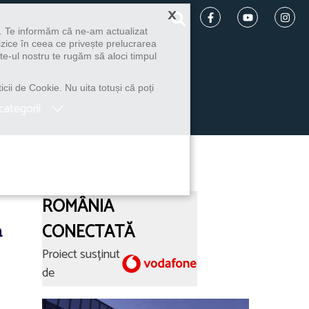
×
u. Te informăm că ne-am actualizat
izice în ceea ce privește prelucrarea
te-ul nostru te rugăm să aloci timpul
icii de Cookie. Nu uita totuși că poți
categorii
ROMÂNIA
a
CONECTATĂ
Proiect susținut
de