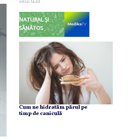
astăzi, 14:49
NATURAL ȘI
SĂNĂTOS
Cum ne hidratăm părul pe
timp de caniculă