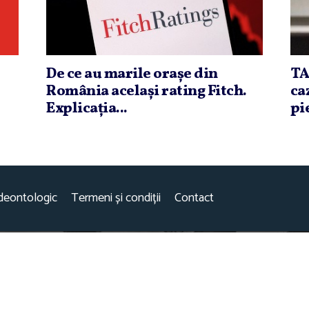
De ce au marile oraşe din
TA
România acelaşi rating Fitch.
ca
Explicaţia...
pi
deontologic
Termeni și condiții
Contact
este parte a