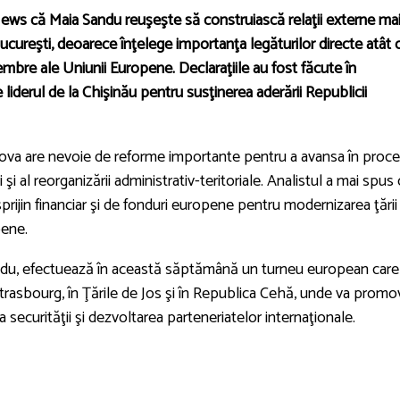
 News că
Maia Sandu
reuşeşte să construiască relaţii externe ma
a Bucureşti, deoarece înţelege importanţa legăturilor directe atât 
membre ale Uniunii Europene. Declaraţiile au fost făcute în
iderul de la Chişinău pentru susţinerea aderării Republicii
dova are nevoie de reforme importante pentru a avansa în proce
i şi al reorganizării administrativ-teritoriale. Analistul a mai spus
prijin financiar şi de fonduri europene pentru modernizarea ţării 
pene.
ndu, efectuează în această săptămână un turneu european care
trasbourg, în Ţările de Jos şi în Republica Cehă, unde va promo
 securităţii şi dezvoltarea parteneriatelor internaţionale.