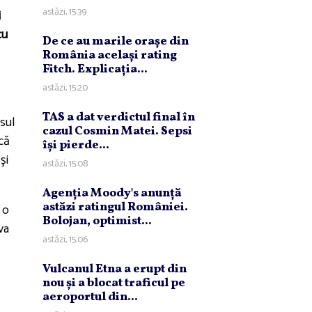
astăzi, 15:39
i
cu
De ce au marile oraşe din
România acelaşi rating
Fitch. Explicaţia...
astăzi, 15:20
TAS a dat verdictul final în
sul
cazul Cosmin Matei. Sepsi
 că
îşi pierde...
şi
astăzi, 15:08
Agenţia Moody's anunţă
astăzi ratingul României.
 o
Bolojan, optimist...
va
astăzi, 15:06
Vulcanul Etna a erupt din
nou şi a blocat traficul pe
aeroportul din...