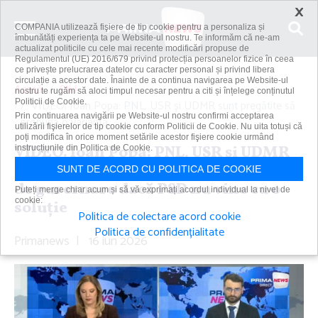
×
COMPANIA utilizează fişiere de tip cookie pentru a personaliza și
îmbunătăți experiența ta pe Website-ul nostru. Te informăm că ne-am
actualizat politicile cu cele mai recente modificări propuse de
Regulamentul (UE) 2016/679 privind protecția persoanelor fizice în ceea
ce privește prelucrarea datelor cu caracter personal și privind libera
circulație a acestor date. Înainte de a continua navigarea pe Website-ul
Acasă
Știri
nostru te rugăm să aloci timpul necesar pentru a citi și înțelege conținutul
Politicii de Cookie.
VIDEO. Ioan Popa: PNL, USR şi UDMR sunt pregătite să
Prin continuarea navigării pe Website-ul nostru confirmi acceptarea
propună o variantă...
utilizării fişierelor de tip cookie conform Politicii de Cookie. Nu uita totuși că
poți modifica în orice moment setările acestor fişiere cookie urmând
VIDEO. Ioan Popa: PNL, USR şi UDMR
instrucțiunile din Politica de Cookie.
sunt pregătite să propună o variantă
SUNT DE ACORD CU POLITICA DE COOKIE
de guvernare dacă PSD nu vine cu o
Puteți merge chiar acum și să vă exprimați acordul individual la nivel de
cookie:
soluţie
Politica de colectare acord cookie
Politica de confidențialitate
Primanews
|
16 iun 2026