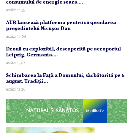
consumului de energie seara....
astăzi, 14:35
AUR lansează platforma pentru suspendarea
preşedintelui Nicuşor Dan
astăzi, 14:04
Dronă cu explozibil, descoperită pe aeroportul
Leipzig, Germania....
astăzi, 13:07
Schimbarea la Faţă a Domnului, sărbătorită pe 6
august. Tradiţii...
astăzi, 12:26
NATURAL ȘI SĂNĂTOS