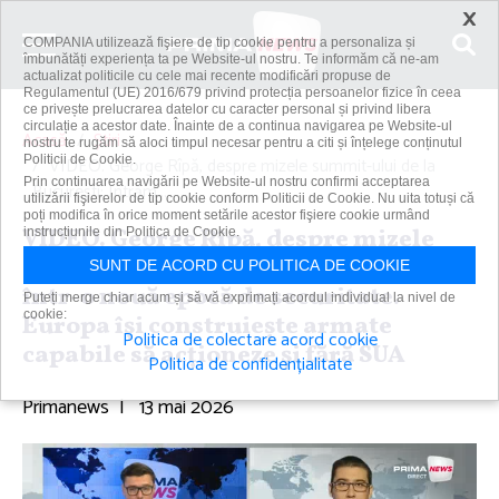
×
COMPANIA utilizează fişiere de tip cookie pentru a personaliza și
îmbunătăți experiența ta pe Website-ul nostru. Te informăm că ne-am
actualizat politicile cu cele mai recente modificări propuse de
Regulamentul (UE) 2016/679 privind protecția persoanelor fizice în ceea
ce privește prelucrarea datelor cu caracter personal și privind libera
circulație a acestor date. Înainte de a continua navigarea pe Website-ul
Acasă
Știri
nostru te rugăm să aloci timpul necesar pentru a citi și înțelege conținutul
Politicii de Cookie.
VIDEO. George Rîpă, despre mizele summit-ului de la
Prin continuarea navigării pe Website-ul nostru confirmi acceptarea
Bucureşti: Intrăm...
utilizării fişierelor de tip cookie conform Politicii de Cookie. Nu uita totuși că
poți modifica în orice moment setările acestor fişiere cookie urmând
VIDEO. George Rîpă, despre mizele
instrucțiunile din Politica de Cookie.
summit-ului de la Bucureşti: Intrăm
SUNT DE ACORD CU POLITICA DE COOKIE
într-o nouă epocă de securitate.
Puteți merge chiar acum și să vă exprimați acordul individual la nivel de
cookie:
Europa îşi construieşte armate
Politica de colectare acord cookie
capabile să acţioneze şi fără SUA
Politica de confidențialitate
Primanews
|
13 mai 2026