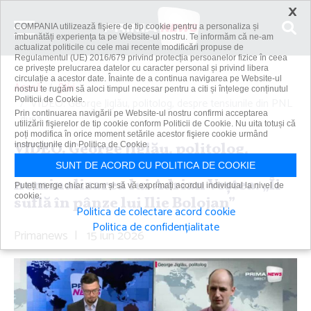
×
COMPANIA utilizează fişiere de tip cookie pentru a personaliza și
îmbunătăți experiența ta pe Website-ul nostru. Te informăm că ne-am
actualizat politicile cu cele mai recente modificări propuse de
Regulamentul (UE) 2016/679 privind protecția persoanelor fizice în ceea
ce privește prelucrarea datelor cu caracter personal și privind libera
circulație a acestor date. Înainte de a continua navigarea pe Website-ul
Acasă
Știri
nostru te rugăm să aloci timpul necesar pentru a citi și înțelege conținutul
Politicii de Cookie.
VIDEO. George Jiglău, politolog, despre tensiunile din PNL
Prin continuarea navigării pe Website-ul nostru confirmi acceptarea
după...
utilizării fişierelor de tip cookie conform Politicii de Cookie. Nu uita totuși că
poți modifica în orice moment setările acestor fişiere cookie urmând
VIDEO. George Jiglău, politolog,
instrucțiunile din Politica de Cookie.
despre tensiunile din PNL după
SUNT DE ACORD CU POLITICA DE COOKIE
nominalizarea lui Adrian Veştea: „Îi
Puteți merge chiar acum și să vă exprimați acordul individual la nivel de
cookie:
suflă în pânze lui Ilie Bolojan”
Politica de colectare acord cookie
Politica de confidențialitate
Primanews
|
15 iun 2026