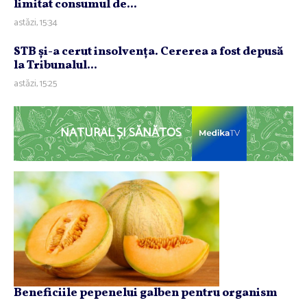
limitat consumul de...
astăzi, 15:34
STB şi-a cerut insolvenţa. Cererea a fost depusă
la Tribunalul...
astăzi, 15:25
NATURAL ȘI SĂNĂTOS
Beneficiile pepenelui galben pentru organism