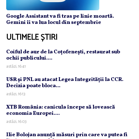
Google Assistant va fi tras pe linie moartă.
Gemini îi va lua locul din septembrie
ULTIMELE ȘTIRI
Coiful de aur de la Coţofeneşti, restaurat sub
ochii publicului....
astăzi, 16:41
USR şi PNL au atacat Legea Integrităţii la CCR.
Decizia poate bloca...
astăzi, 16:13
XTB România: canicula începe să lovească
economia Europei....
astăzi, 16:03
Ilie Bolojan anunţă măsuri prin care va putea fi