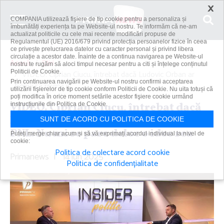
×
COMPANIA utilizează fişiere de tip cookie pentru a personaliza și
îmbunătăți experiența ta pe Website-ul nostru. Te informăm că ne-am
actualizat politicile cu cele mai recente modificări propuse de
Regulamentul (UE) 2016/679 privind protecția persoanelor fizice în ceea
ce privește prelucrarea datelor cu caracter personal și privind libera
circulație a acestor date. Înainte de a continua navigarea pe Website-ul
Acasă
Știri
nostru te rugăm să aloci timpul necesar pentru a citi și înțelege conținutul
Politicii de Cookie.
VIDEO. Ciprian Ciucu, întrebat dacă Ludovic Orban ar
Prin continuarea navigării pe Website-ul nostru confirmi acceptarea
trebui să revină în...
utilizării fişierelor de tip cookie conform Politicii de Cookie. Nu uita totuși că
poți modifica în orice moment setările acestor fişiere cookie urmând
VIDEO. Ciprian Ciucu, întrebat dacă
instrucțiunile din Politica de Cookie.
Ludovic Orban ar trebui să revină în
SUNT DE ACORD CU POLITICA DE COOKIE
PNL: Nu mi se pare deloc o idee rea
Puteți merge chiar acum și să vă exprimați acordul individual la nivel de
cookie:
Politica de colectare acord cookie
Primanews
|
14 iun 2025
Politica de confidențialitate