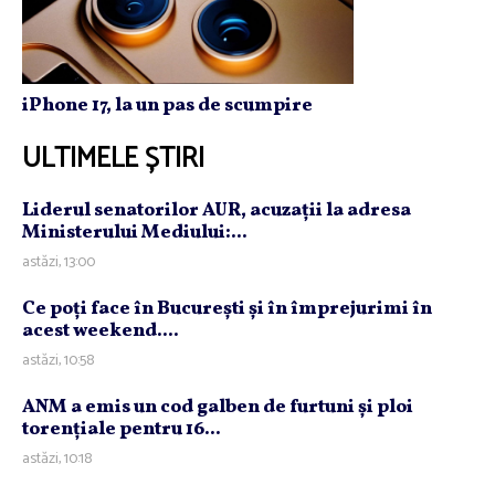
iPhone 17, la un pas de scumpire
ULTIMELE ȘTIRI
Liderul senatorilor AUR, acuzaţii la adresa
Ministerului Mediului:...
astăzi, 13:00
Ce poţi face în Bucureşti şi în împrejurimi în
acest weekend....
astăzi, 10:58
ANM a emis un cod galben de furtuni şi ploi
torenţiale pentru 16...
astăzi, 10:18