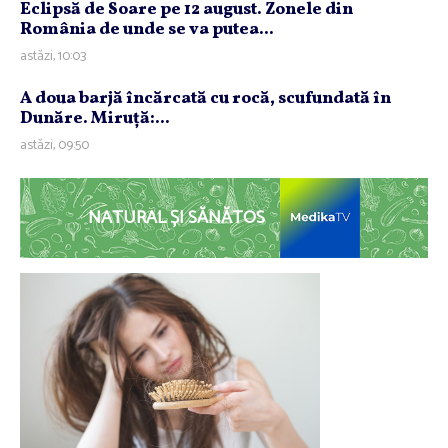
Eclipsă de Soare pe 12 august. Zonele din
România de unde se va putea...
astăzi, 10:03
A doua barjă încărcată cu rocă, scufundată în
Dunăre. Miruţă:...
astăzi, 09:50
NATURAL ȘI SĂNĂTOS