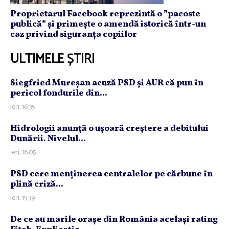
Proprietarul Facebook reprezintă o ”pacoste
publică” și primește o amendă istorică într-un
caz privind siguranța copiilor
ULTIMELE ȘTIRI
Siegfried Mureşan acuză PSD şi AUR că pun în
pericol fondurile din...
ieri, 16:35
Hidrologii anunţă o uşoară creştere a debitului
Dunării. Nivelul...
ieri, 16:05
PSD cere menţinerea centralelor pe cărbune în
plină criză...
ieri, 15:39
De ce au marile oraşe din România acelaşi rating