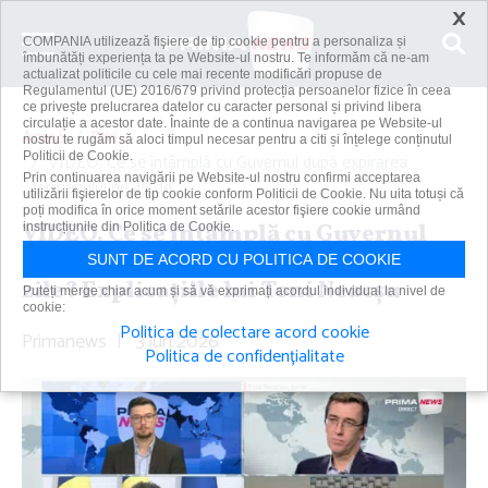
×
COMPANIA utilizează fişiere de tip cookie pentru a personaliza și
îmbunătăți experiența ta pe Website-ul nostru. Te informăm că ne-am
actualizat politicile cu cele mai recente modificări propuse de
Regulamentul (UE) 2016/679 privind protecția persoanelor fizice în ceea
ce privește prelucrarea datelor cu caracter personal și privind libera
circulație a acestor date. Înainte de a continua navigarea pe Website-ul
Acasă
Știri
nostru te rugăm să aloci timpul necesar pentru a citi și înțelege conținutul
Politicii de Cookie.
VIDEO. Ce se întâmplă cu Guvernul după expirarea
Prin continuarea navigării pe Website-ul nostru confirmi acceptarea
termenului de 45 de...
utilizării fişierelor de tip cookie conform Politicii de Cookie. Nu uita totuși că
poți modifica în orice moment setările acestor fişiere cookie urmând
VIDEO. Ce se întâmplă cu Guvernul
instrucțiunile din Politica de Cookie.
după expirarea termenului de 45 de
SUNT DE ACORD CU POLITICA DE COOKIE
zile? Explicaţiile lui Toni Neacşu
Puteți merge chiar acum și să vă exprimați acordul individual la nivel de
cookie:
Politica de colectare acord cookie
Primanews
|
3 iun 2026
Politica de confidențialitate